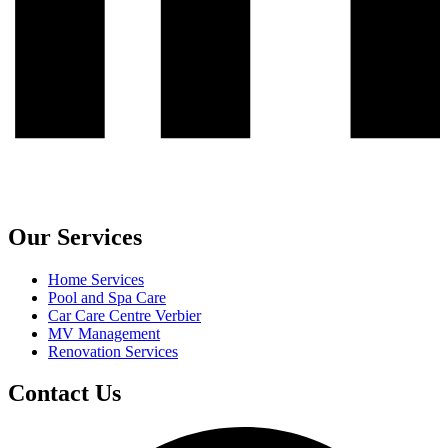
Our Services
Home Services
Pool and Spa Care
Car Care Centre Verbier
MV Management
Renovation Services
Contact Us