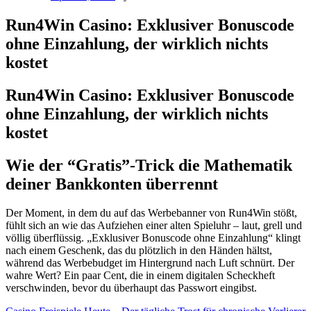
Run4Win Casino: Exklusiver Bonuscode
ohne Einzahlung, der wirklich nichts
kostet
Run4Win Casino: Exklusiver Bonuscode
ohne Einzahlung, der wirklich nichts
kostet
Wie der “Gratis”-Trick die Mathematik
deiner Bankkonten überrennt
Der Moment, in dem du auf das Werbebanner von Run4Win stößt,
fühlt sich an wie das Aufziehen einer alten Spieluhr – laut, grell und
völlig überflüssig. „Exklusiver Bonuscode ohne Einzahlung“ klingt
nach einem Geschenk, das du plötzlich in den Händen hältst,
während das Werbebudget im Hintergrund nach Luft schnürt. Der
wahre Wert? Ein paar Cent, die in einem digitalen Scheckheft
verschwinden, bevor du überhaupt das Passwort eingibst.