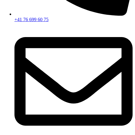
+41 76 699 60 75