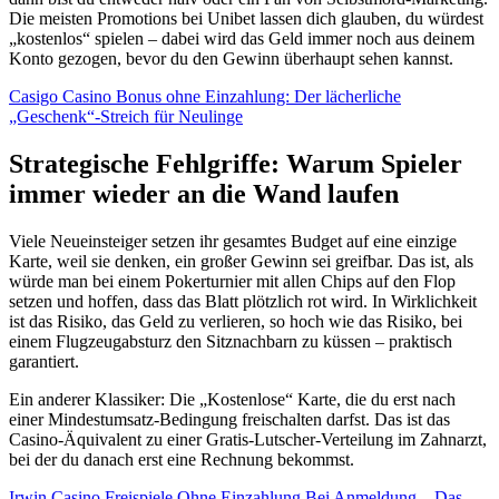
Die meisten Promotions bei Unibet lassen dich glauben, du würdest
„kostenlos“ spielen – dabei wird das Geld immer noch aus deinem
Konto gezogen, bevor du den Gewinn überhaupt sehen kannst.
Casigo Casino Bonus ohne Einzahlung: Der lächerliche
„Geschenk“-Streich für Neulinge
Strategische Fehlgriffe: Warum Spieler
immer wieder an die Wand laufen
Viele Neueinsteiger setzen ihr gesamtes Budget auf eine einzige
Karte, weil sie denken, ein großer Gewinn sei greifbar. Das ist, als
würde man bei einem Pokerturnier mit allen Chips auf den Flop
setzen und hoffen, dass das Blatt plötzlich rot wird. In Wirklichkeit
ist das Risiko, das Geld zu verlieren, so hoch wie das Risiko, bei
einem Flugzeugabsturz den Sitznachbarn zu küssen – praktisch
garantiert.
Ein anderer Klassiker: Die „Kostenlose“ Karte, die du erst nach
einer Mindestumsatz‑Bedingung freischalten darfst. Das ist das
Casino‑Äquivalent zu einer Gratis-Lutscher‑Verteilung im Zahnarzt,
bei der du danach erst eine Rechnung bekommst.
Irwin Casino Freispiele Ohne Einzahlung Bei Anmeldung – Das