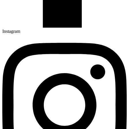
Instagram