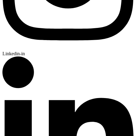
Linkedin-in