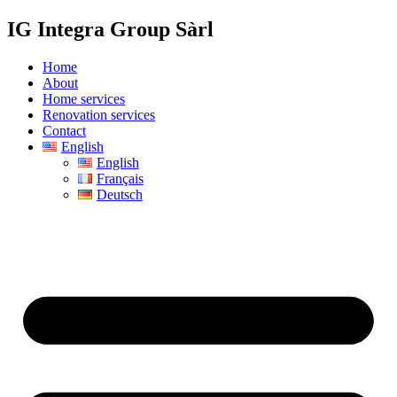
IG
Integra Group Sàrl
Home
About
Home services
Renovation services
Contact
English
English
Français
Deutsch