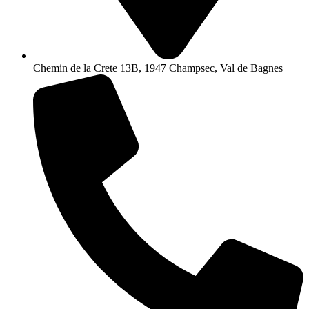
Chemin de la Crete 13B, 1947 Champsec, Val de Bagnes