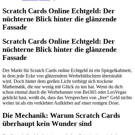
Scratch Cards Online Echtgeld: Der
nüchterne Blick hinter die glänzende
Fassade
Scratch Cards Online Echtgeld: Der
nüchterne Blick hinter die glänzende
Fassade
Der Markt für Scratch Cards online Echtgeld ist ein Spiegelkabinett,
in dem jede Ecke von glitzerndem Werbebildschirm überstrahlt
wird. Doch hinter dem grellen Licht verbirgt sich trockene
Mathematik, die nur wenig mit Glück zu tun hat. Wenn du dich
schon einmal durch die Werbebanner von Bet365 oder LeoVegas
geklickt hast, weißt du, dass das Versprechen von „free“ Geld nichts
weiter ist als ein verklebter Aufkleber auf einer rostigen Dose.
Die Mechanik: Warum Scratch Cards
überhaupt kein Wunder sind