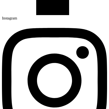
Instagram