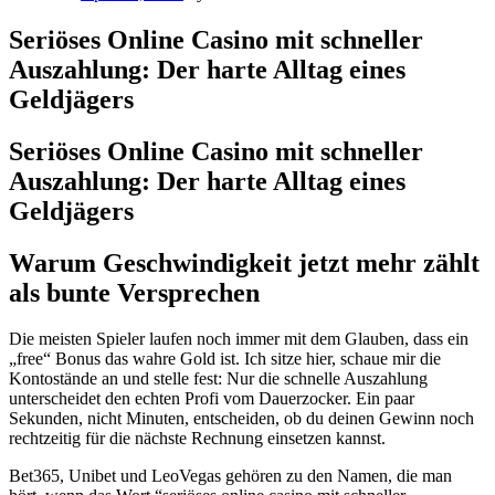
Seriöses Online Casino mit schneller
Auszahlung: Der harte Alltag eines
Geldjägers
Seriöses Online Casino mit schneller
Auszahlung: Der harte Alltag eines
Geldjägers
Warum Geschwindigkeit jetzt mehr zählt
als bunte Versprechen
Die meisten Spieler laufen noch immer mit dem Glauben, dass ein
„free“ Bonus das wahre Gold ist. Ich sitze hier, schaue mir die
Kontostände an und stelle fest: Nur die schnelle Auszahlung
unterscheidet den echten Profi vom Dauerzocker. Ein paar
Sekunden, nicht Minuten, entscheiden, ob du deinen Gewinn noch
rechtzeitig für die nächste Rechnung einsetzen kannst.
Bet365, Unibet und LeoVegas gehören zu den Namen, die man