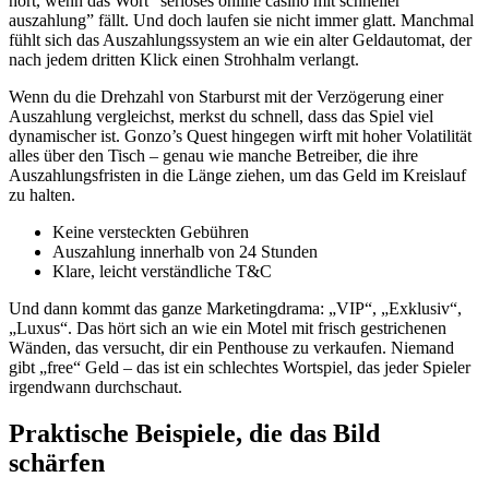
hört, wenn das Wort “seriöses online casino mit schneller
auszahlung” fällt. Und doch laufen sie nicht immer glatt. Manchmal
fühlt sich das Auszahlungssystem an wie ein alter Geldautomat, der
nach jedem dritten Klick einen Strohhalm verlangt.
Wenn du die Drehzahl von Starburst mit der Verzögerung einer
Auszahlung vergleichst, merkst du schnell, dass das Spiel viel
dynamischer ist. Gonzo’s Quest hingegen wirft mit hoher Volatilität
alles über den Tisch – genau wie manche Betreiber, die ihre
Auszahlungsfristen in die Länge ziehen, um das Geld im Kreislauf
zu halten.
Keine versteckten Gebühren
Auszahlung innerhalb von 24 Stunden
Klare, leicht verständliche T&C
Und dann kommt das ganze Marketingdrama: „VIP“, „Exklusiv“,
„Luxus“. Das hört sich an wie ein Motel mit frisch gestrichenen
Wänden, das versucht, dir ein Penthouse zu verkaufen. Niemand
gibt „free“ Geld – das ist ein schlechtes Wortspiel, das jeder Spieler
irgendwann durchschaut.
Praktische Beispiele, die das Bild
schärfen