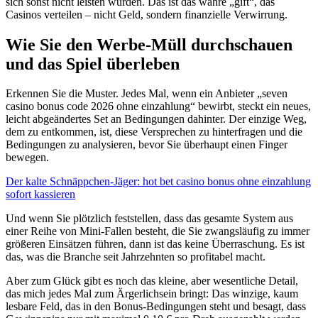
sich sonst nicht leisten würden. Das ist das wahre „gift“, das
Casinos verteilen – nicht Geld, sondern finanzielle Verwirrung.
Wie Sie den Werbe‑Müll durchschauen
und das Spiel überleben
Erkennen Sie die Muster. Jedes Mal, wenn ein Anbieter „seven
casino bonus code 2026 ohne einzahlung“ bewirbt, steckt ein neues,
leicht abgeändertes Set an Bedingungen dahinter. Der einzige Weg,
dem zu entkommen, ist, diese Versprechen zu hinterfragen und die
Bedingungen zu analysieren, bevor Sie überhaupt einen Finger
bewegen.
Der kalte Schnäppchen-Jäger: hot bet casino bonus ohne einzahlung
sofort kassieren
Und wenn Sie plötzlich feststellen, dass das gesamte System aus
einer Reihe von Mini‑Fallen besteht, die Sie zwangsläufig zu immer
größeren Einsätzen führen, dann ist das keine Überraschung. Es ist
das, was die Branche seit Jahrzehnten so profitabel macht.
Aber zum Glück gibt es noch das kleine, aber wesentliche Detail,
das mich jedes Mal zum Ärgerlichsein bringt: Das winzige, kaum
lesbare Feld, das in den Bonus‑Bedingungen steht und besagt, dass