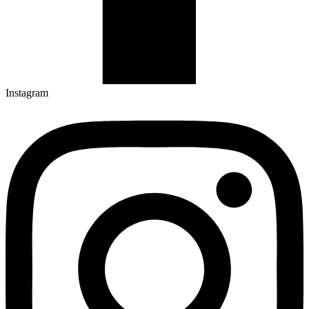
Instagram