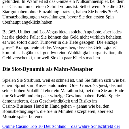
gefunden. In Wahrheit ist das Ganze ein Nullsummenspiel, bei dem
das Casino immer einen Schritt voraus ist. Selbst wenn Sie die 20 €
Startguthaben ohne Einzahlung kratzen, haben Sie bereits 30 %
Umsatzbedingungen verschlungen, bevor Sie den ersten Spin
überhaupt angeklickt haben.
Bet365, Unibet und LeoVegas bieten solche Angebote, aber jedes
hat die gleiche Falle: Sie können das Geld nicht wirklich behalten,
es wird sofort durch Turnover in die Tiefe gezogen. Die einzige
„freie“ Komponente ist das Versprechen, dass das Geld „gratis“
kommt – als gäbe es irgendwo eine Wohltätigkeitsorganisation, die
Geld verschenkt, nur weil Sie ein paar Klicks machen.
Die Slot‑Dynamik als Mahn‑Metapher
Spielen Sie Starburst, weil es schnell ist, und Sie fühlen sich wie bei
einem Sprint zum Kassenautomaten. Oder Gonzo’s Quest, das mit
seiner hohen Volatilität eher ein Marathon ist, bei dem Sie am Ende
nur Schweiß und ein paar winzige Gewinne haben. Beide Spiele
demonstrieren, dass Geschwindigkeit und Risiko im
Casino‑Business Hand in Hand gehen – genau wie bei den
Bonusbedingungen, die Sie in Minuten akzeptieren, aber erst
Monate später bereuen.
Online Casino Top 10 Deutschland – das wahre Schlachtfeld der