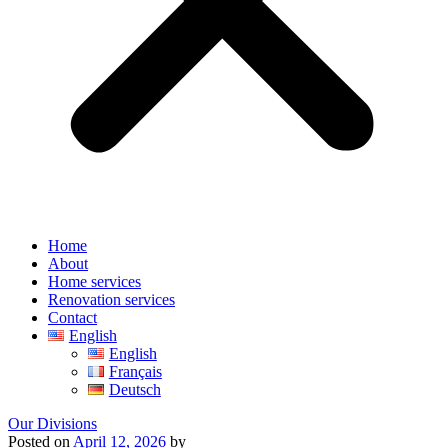
Home
About
Home services
Renovation services
Contact
English
English
Français
Deutsch
Our Divisions
Posted on
April 12, 2026
by