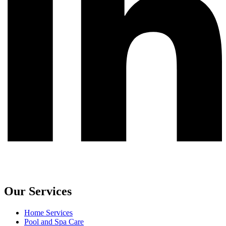
Our Services
Home Services
Pool and Spa Care