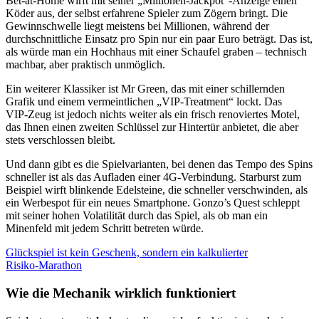
Bet-at-Home wirft mit seiner „Millionen‑Jackpot“-Anzeige einen
Köder aus, der selbst erfahrene Spieler zum Zögern bringt. Die
Gewinnschwelle liegt meistens bei Millionen, während der
durchschnittliche Einsatz pro Spin nur ein paar Euro beträgt. Das ist,
als würde man ein Hochhaus mit einer Schaufel graben – technisch
machbar, aber praktisch unmöglich.
Ein weiterer Klassiker ist Mr Green, das mit einer schillernden
Grafik und einem vermeintlichen „VIP‑Treatment“ lockt. Das
VIP‑Zeug ist jedoch nichts weiter als ein frisch renoviertes Motel,
das Ihnen einen zweiten Schlüssel zur Hintertür anbietet, die aber
stets verschlossen bleibt.
Und dann gibt es die Spielvarianten, bei denen das Tempo des Spins
schneller ist als das Aufladen einer 4G‑Verbindung. Starburst zum
Beispiel wirft blinkende Edelsteine, die schneller verschwinden, als
ein Werbespot für ein neues Smartphone. Gonzo’s Quest schleppt
mit seiner hohen Volatilität durch das Spiel, als ob man ein
Minenfeld mit jedem Schritt betreten würde.
Glückspiel ist kein Geschenk, sondern ein kalkulierter
Risiko‑Marathon
Wie die Mechanik wirklich funktioniert