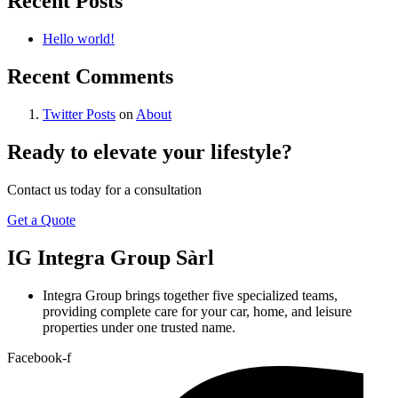
Recent Posts
Hello world!
Recent Comments
Twitter Posts
on
About
Ready to elevate your lifestyle?
Contact us today for a consultation
Get a Quote
IG
Integra Group Sàrl
Integra Group brings together five specialized teams,
providing complete care for your car, home, and leisure
properties under one trusted name.
Facebook-f