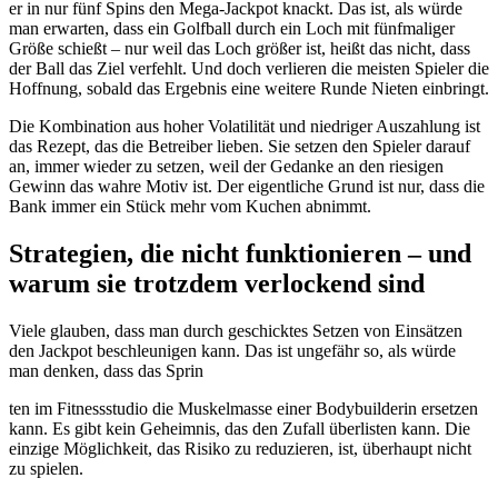
er in nur fünf Spins den Mega‑Jackpot knackt. Das ist, als würde
man erwarten, dass ein Golfball durch ein Loch mit fünfmaliger
Größe schießt – nur weil das Loch größer ist, heißt das nicht, dass
der Ball das Ziel verfehlt. Und doch verlieren die meisten Spieler die
Hoffnung, sobald das Ergebnis eine weitere Runde Nieten einbringt.
Die Kombination aus hoher Volatilität und niedriger Auszahlung ist
das Rezept, das die Betreiber lieben. Sie setzen den Spieler darauf
an, immer wieder zu setzen, weil der Gedanke an den riesigen
Gewinn das wahre Motiv ist. Der eigentliche Grund ist nur, dass die
Bank immer ein Stück mehr vom Kuchen abnimmt.
Strategien, die nicht funktionieren – und
warum sie trotzdem verlockend sind
Viele glauben, dass man durch geschicktes Setzen von Einsätzen
den Jackpot beschleunigen kann. Das ist ungefähr so, als würde
man denken, dass das Sprin
ten im Fitnessstudio die Muskelmasse einer Bodybuilderin ersetzen
kann. Es gibt kein Geheimnis, das den Zufall überlisten kann. Die
einzige Möglichkeit, das Risiko zu reduzieren, ist, überhaupt nicht
zu spielen.