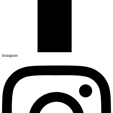
Instagram