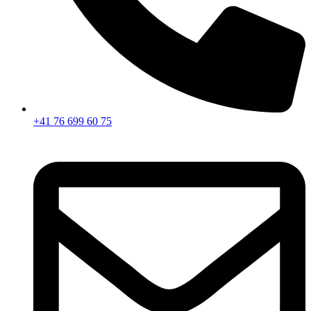
+41 76 699 60 75