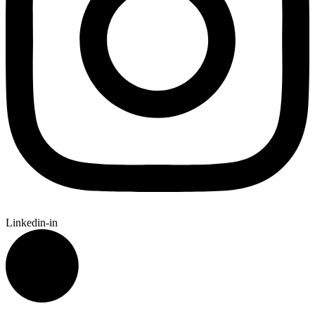
Linkedin-in