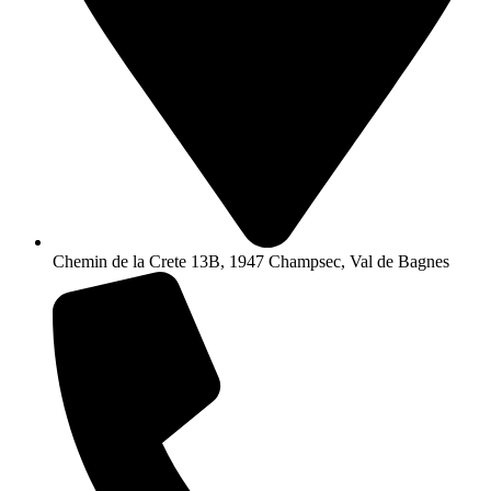
Chemin de la Crete 13B, 1947 Champsec, Val de Bagnes