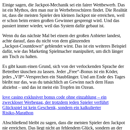
Einige sagen, die Jackpot-Mechanik sei ein fairer Wettbewerb. Das
ist ein Mythos, den man nur in Werbebroschüren findet. Die Realität
ist, dass die meisten Spieler den kleinen Jackpot nie erreichen, weil
er schon beim ersten großen Gewinner gesprengt wird. Und das
passiert immer wieder, weil das System dafür gebaut ist.
Wenn du das nächste Mal bei einem der großen Anbieter landest,
achte darauf, dass du nicht von dem glänzenden
„Jackpot‑Countdown“ geblendet wirst. Das ist ein weiteres Beispiel
dafür, wie das Marketing Spielmacher manipuliert, um dich länger
am Tisch zu halten.
Es gibt kaum einen Grund, sich von der verlockenden Sprache der
Betreiber täuschen zu lassen. Jeder „Free“-Bonus ist ein Köder,
jedes „VIP“-Versprechen ein Staubfänger. Und am Ende des Tages
bleibt nur das, was du tatsächlich an Gewinn nach dem Haus
abziehst – und das ist meist ein Tropfen im Ozean.
love casino exklusiver bonus code ohne einzahlung – ein
zweckloser Werbegag, der trotzdem jeden Spieler verführt
Glückspiel ist kein Geschenk, sondern ein kalkulierter
Risiko‑Marathon
Abschließend bleibt zu sagen, dass die meisten Spieler den Jackpot
nie erreichen. Das liegt nicht an fehlendem Glück, sondern an der