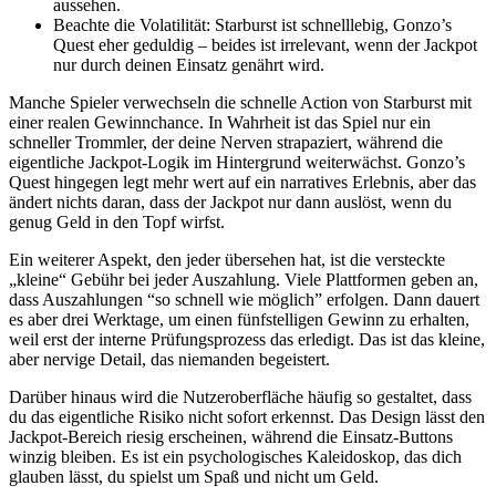
aussehen.
Beachte die Volatilität: Starburst ist schnelllebig, Gonzo’s
Quest eher geduldig – beides ist irrelevant, wenn der Jackpot
nur durch deinen Einsatz genährt wird.
Manche Spieler verwechseln die schnelle Action von Starburst mit
einer realen Gewinnchance. In Wahrheit ist das Spiel nur ein
schneller Trommler, der deine Nerven strapaziert, während die
eigentliche Jackpot-Logik im Hintergrund weiterwächst. Gonzo’s
Quest hingegen legt mehr wert auf ein narratives Erlebnis, aber das
ändert nichts daran, dass der Jackpot nur dann auslöst, wenn du
genug Geld in den Topf wirfst.
Ein weiterer Aspekt, den jeder übersehen hat, ist die versteckte
„kleine“ Gebühr bei jeder Auszahlung. Viele Plattformen geben an,
dass Auszahlungen “so schnell wie möglich” erfolgen. Dann dauert
es aber drei Werktage, um einen fünfstelligen Gewinn zu erhalten,
weil erst der interne Prüfungsprozess das erledigt. Das ist das kleine,
aber nervige Detail, das niemanden begeistert.
Darüber hinaus wird die Nutzeroberfläche häufig so gestaltet, dass
du das eigentliche Risiko nicht sofort erkennst. Das Design lässt den
Jackpot-Bereich riesig erscheinen, während die Einsatz‑Buttons
winzig bleiben. Es ist ein psychologisches Kaleidoskop, das dich
glauben lässt, du spielst um Spaß und nicht um Geld.