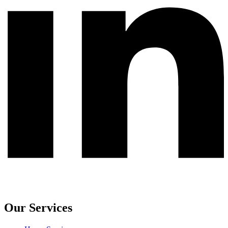
Our Services