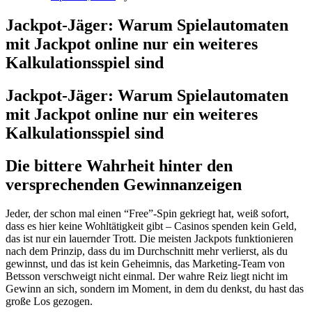
Jackpot-Jäger: Warum Spielautomaten
mit Jackpot online nur ein weiteres
Kalkulationsspiel sind
Jackpot-Jäger: Warum Spielautomaten
mit Jackpot online nur ein weiteres
Kalkulationsspiel sind
Die bittere Wahrheit hinter den
versprechenden Gewinnanzeigen
Jeder, der schon mal einen “Free”-Spin gekriegt hat, weiß sofort,
dass es hier keine Wohltätigkeit gibt – Casinos spenden kein Geld,
das ist nur ein lauernder Trott. Die meisten Jackpots funktionieren
nach dem Prinzip, dass du im Durchschnitt mehr verlierst, als du
gewinnst, und das ist kein Geheimnis, das Marketing-Team von
Betsson verschweigt nicht einmal. Der wahre Reiz liegt nicht im
Gewinn an sich, sondern im Moment, in dem du denkst, du hast das
große Los gezogen.