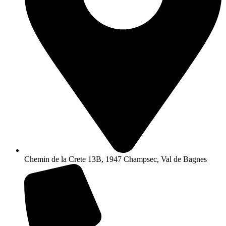
Chemin de la Crete 13B, 1947 Champsec, Val de Bagnes