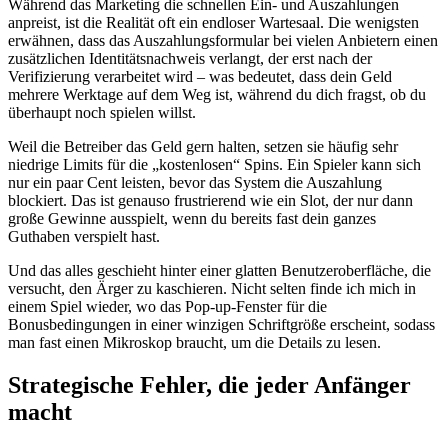
Während das Marketing die schnellen Ein- und Auszahlungen
anpreist, ist die Realität oft ein endloser Wartesaal. Die wenigsten
erwähnen, dass das Auszahlungsformular bei vielen Anbietern einen
zusätzlichen Identitätsnachweis verlangt, der erst nach der
Verifizierung verarbeitet wird – was bedeutet, dass dein Geld
mehrere Werktage auf dem Weg ist, während du dich fragst, ob du
überhaupt noch spielen willst.
Weil die Betreiber das Geld gern halten, setzen sie häufig sehr
niedrige Limits für die „kostenlosen“ Spins. Ein Spieler kann sich
nur ein paar Cent leisten, bevor das System die Auszahlung
blockiert. Das ist genauso frustrierend wie ein Slot, der nur dann
große Gewinne ausspielt, wenn du bereits fast dein ganzes
Guthaben verspielt hast.
Und das alles geschieht hinter einer glatten Benutzeroberfläche, die
versucht, den Ärger zu kaschieren. Nicht selten finde ich mich in
einem Spiel wieder, wo das Pop‑up‑Fenster für die
Bonusbedingungen in einer winzigen Schriftgröße erscheint, sodass
man fast einen Mikroskop braucht, um die Details zu lesen.
Strategische Fehler, die jeder Anfänger
macht