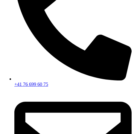
+41 76 699 60 75