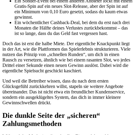
Ein Sonder‑Event bei einem anderen Anbieter lockt mit einem
Gratis‑Spin auf ein neues Slot‑Release, aber der Spin ist auf
ein Minimum von 0,10 Euro gesetzt, sodass du kaum etwas
gewinnst.
Ein wöchentlicher Cashback‑Deal, bei dem du erst nach drei
Monaten die Hälfte deines Verlustes zurückbekommst – das
ist so lange, dass du das Geld fast vergessen hast.
Doch das ist erst die halbe Miete. Der eigentliche Knackpunkt liegt
in der Art, wie die Plattformen das Spielerlebnis strukturieren. Viele
nutzen das Prinzip von „schnellen Runden“, um dich in einen
Rausch zu versetzen, ähnlich wie bei einem rasanten Slot, wo jedes
Drittel einer Sekunde einen neuen Gewinn auslöst. Dabei wird die
eigentliche Spielsucht geschickt kaschiert.
Und weil die Betreiber wissen, dass du nach dem ersten
Glücksgefühl zurückkehren willst, stapeln sie weitere Angebote
übereinander. Das ist nicht etwa ein freundlicher Kundenservice,
sondern ein ausgeklügeltes System, das dich in immer kleinere
Gewinnschwellen drückt.
Die dunkle Seite der „sicheren“
Zahlungsmethoden