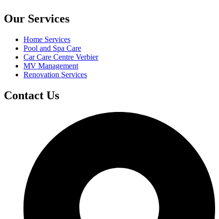
Our Services
Home Services
Pool and Spa Care
Car Care Centre Verbier
MV Management
Renovation Services
Contact Us