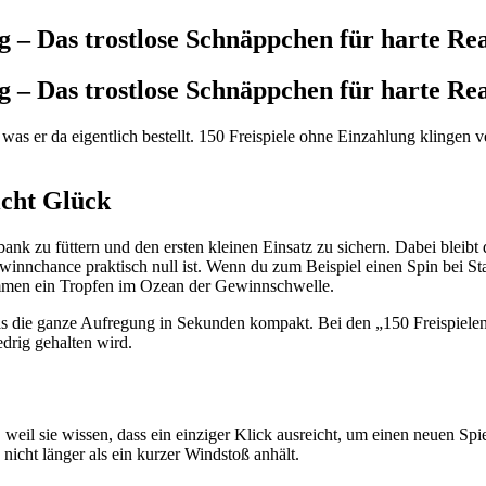
g – Das trostlose Schnäppchen für harte Rea
g – Das trostlose Schnäppchen für harte Rea
s er da eigentlich bestellt. 150 Freispiele ohne Einzahlung klingen ve
icht Glück
k zu füttern und den ersten kleinen Einsatz zu sichern. Dabei bleibt d
winnchance praktisch null ist. Wenn du zum Beispiel einen Spin bei Starb
nommen ein Tropfen im Ozean der Gewinnschwelle.
das die ganze Aufregung in Sekunden kompakt. Bei den „150 Freispielen
drig gehalten wird.
weil sie wissen, dass ein einziger Klick ausreicht, um einen neuen Spiel
icht länger als ein kurzer Windstoß anhält.