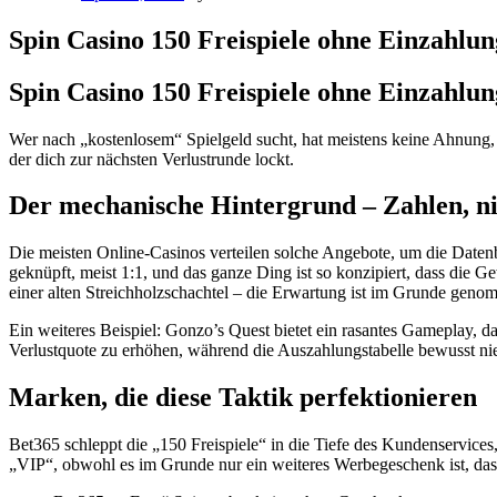
Spin Casino 150 Freispiele ohne Einzahlun
Spin Casino 150 Freispiele ohne Einzahlun
Wer nach „kostenlosem“ Spielgeld sucht, hat meistens keine Ahnung, wa
der dich zur nächsten Verlustrunde lockt.
Der mechanische Hintergrund – Zahlen, n
Die meisten Online-Casinos verteilen solche Angebote, um die Datenban
geknüpft, meist 1:1, und das ganze Ding ist so konzipiert, dass die Ge
einer alten Streichholzschachtel – die Erwartung ist im Grunde ge
Ein weiteres Beispiel: Gonzo’s Quest bietet ein rasantes Gameplay, 
Verlustquote zu erhöhen, während die Auszahlungstabelle bewusst nie
Marken, die diese Taktik perfektionieren
Bet365 schleppt die „150 Freispiele“ in die Tiefe des Kundenservices, 
„VIP“, obwohl es im Grunde nur ein weiteres Werbegeschenk ist, das n