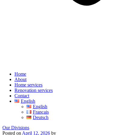
Home
About
Home services
Renovation services
Contact
English
English
Français
Deutsch
Our Divisions
Posted on
April 12, 2026
by