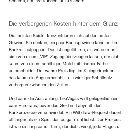
Schema, um ihre Kundenflut zu sichern.
Die verborgenen Kosten hinter dem Glanz
Die meisten Spieler konzentrieren sich auf den ersten
Gewinn. Sie denken, ein paar Bonusgewinne könnten ihre
Bankroll aufpeppen. Das ist ungefähr so, als würde man
sich von einem „VIP“‑Zugang überzeugen lassen, der sich
kaum von einem schäbigen Motel mit frischer Farbe
unterscheidet. Der wahre Preis liegt im Kleingedruckten,
das kaum ein Auge erhascht – ein winziger Schriftsatz,
verborgen zwischen den Zeilen.
Und dann die Auszahlung. LeoVegas wirft gelegentlich ein
paar Euro raus, bevor das Geld im Labyrinth der
Bankprozesse verschwindet. Ein Withdraw‑Request dauert
oft länger als ein Spiel, das du gar nicht liebst. Der Prozess
ist wie ein langsamer Turm, der dich zwingt, jede Etage zu