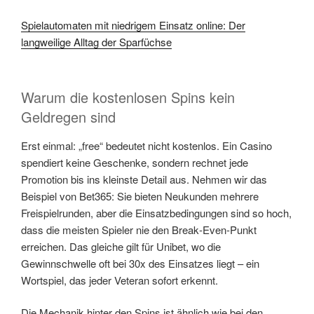
Spielautomaten mit niedrigem Einsatz online: Der
langweilige Alltag der Sparfüchse
Warum die kostenlosen Spins kein
Geldregen sind
Erst einmal: „free“ bedeutet nicht kostenlos. Ein Casino
spendiert keine Geschenke, sondern rechnet jede
Promotion bis ins kleinste Detail aus. Nehmen wir das
Beispiel von Bet365: Sie bieten Neukunden mehrere
Freispielrunden, aber die Einsatzbedingungen sind so hoch,
dass die meisten Spieler nie den Break‑Even‑Punkt
erreichen. Das gleiche gilt für Unibet, wo die
Gewinnschwelle oft bei 30x des Einsatzes liegt – ein
Wortspiel, das jeder Veteran sofort erkennt.
Die Mechanik hinter den Spins ist ähnlich wie bei den