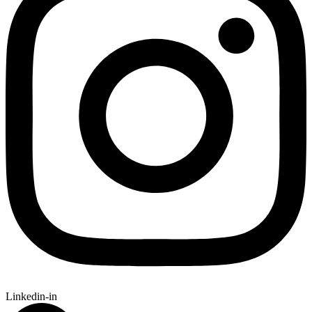
Linkedin-in