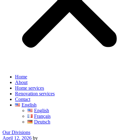
Home
About
Home services
Renovation services
Contact
English
English
Français
Deutsch
Our Divisions
Posted
April 12, 2026
by