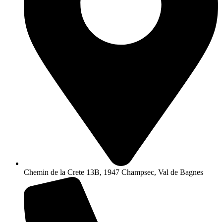
Chemin de la Crete 13B, 1947 Champsec, Val de Bagnes