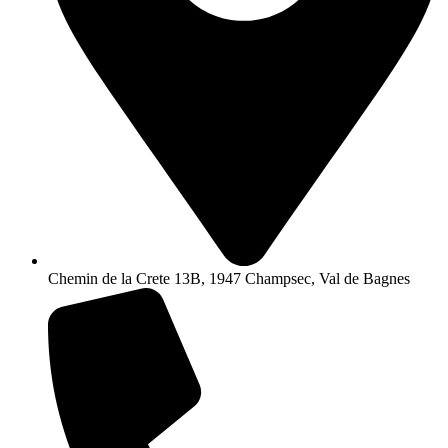
Chemin de la Crete 13B, 1947 Champsec, Val de Bagnes