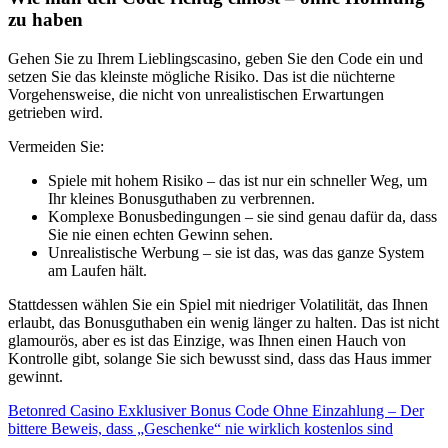
zu haben
Gehen Sie zu Ihrem Lieblingscasino, geben Sie den Code ein und
setzen Sie das kleinste mögliche Risiko. Das ist die nüchterne
Vorgehensweise, die nicht von unrealistischen Erwartungen
getrieben wird.
Vermeiden Sie:
Spiele mit hohem Risiko – das ist nur ein schneller Weg, um
Ihr kleines Bonusguthaben zu verbrennen.
Komplexe Bonusbedingungen – sie sind genau dafür da, dass
Sie nie einen echten Gewinn sehen.
Unrealistische Werbung – sie ist das, was das ganze System
am Laufen hält.
Stattdessen wählen Sie ein Spiel mit niedriger Volatilität, das Ihnen
erlaubt, das Bonusguthaben ein wenig länger zu halten. Das ist nicht
glamourös, aber es ist das Einzige, was Ihnen einen Hauch von
Kontrolle gibt, solange Sie sich bewusst sind, dass das Haus immer
gewinnt.
Betonred Casino Exklusiver Bonus Code Ohne Einzahlung – Der
bittere Beweis, dass „Geschenke“ nie wirklich kostenlos sind