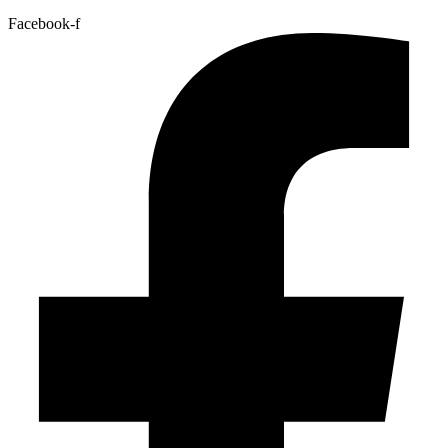
Facebook-f