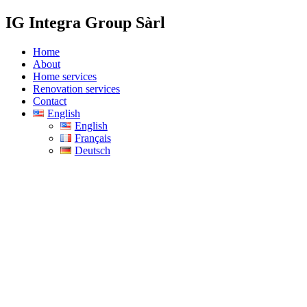
IG
Integra Group Sàrl
Home
About
Home services
Renovation services
Contact
English
English
Français
Deutsch