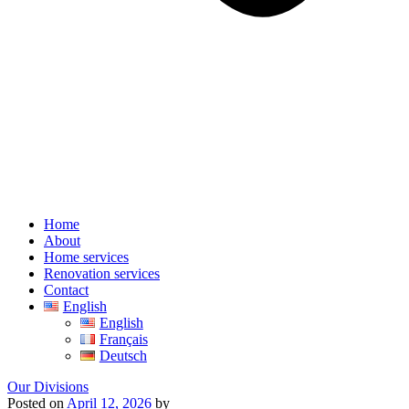
Home
About
Home services
Renovation services
Contact
English
English
Français
Deutsch
Our Divisions
Posted on
April 12, 2026
by