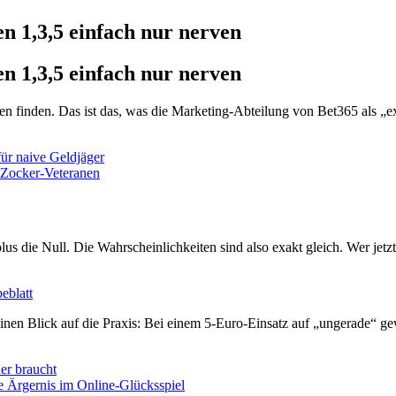
 1,3,5 einfach nur nerven
 1,3,5 einfach nur nerven
 finden. Das ist das, was die Marketing‑Abteilung von Bet365 als „exk
ür naive Geldjäger
 Zocker-Veteranen
us die Null. Die Wahrscheinlichkeiten sind also exakt gleich. Wer jetzt
eblatt
einen Blick auf die Praxis: Bei einem 5‑Euro‑Einsatz auf „ungerade“ g
er braucht
re Ärgernis im Online‑Glücksspiel