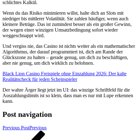
schlichtes Kalkül.
Wenn du das Risiko minimieren willst, halte dich an Slots mit
niedriger bis mittlerer Volatilität. Sie zahlen häufiger, wenn auch
kleinere Beträge. Das ist zumindest besser als ein großer Gewinn,
der wegen einer winzigen Umsatzbedingung sofort wieder
weggeschnappt wird.
Und vergiss nie, das Casino ist nichts weiter als ein mathematischer
Algorithmus, der darauf programmiert ist, dich am Rande der
Glückszone zu halten – gerade genug, um dich zu beschäftigen,
aber nie genug, um dich wirklich zu belohnen.
Black Lion Casino Freispiele ohne Einzahlung 2026: Der kalte
Realitätscheck für jeden Scheinspieler
Der wahre Ärger liegt jetzt im UI: das winzige Schriftfeld für die
Auszahlungslimits ist so klein, dass man es nur mit Lupe erkennen
kann.
Post navigation
Previous Post
Previous