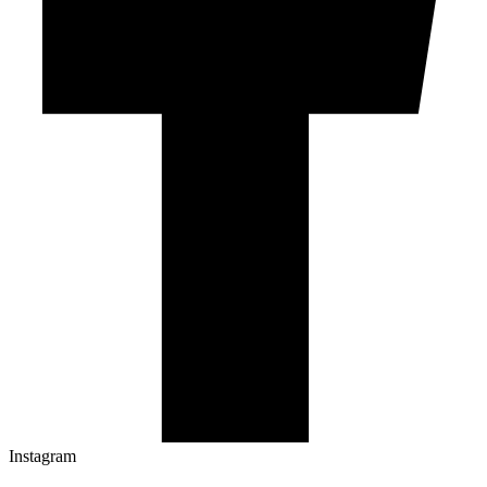
Instagram