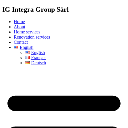
IG
Integra Group Sàrl
Home
About
Home services
Renovation services
Contact
English
English
Français
Deutsch