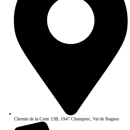
Chemin de la Crete 13B, 1947 Champsec, Val de Bagnes