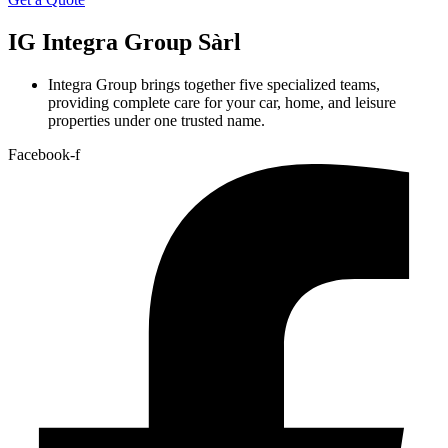
IG
Integra Group Sàrl
Integra Group brings together five specialized teams,
providing complete care for your car, home, and leisure
properties under one trusted name.
Facebook-f