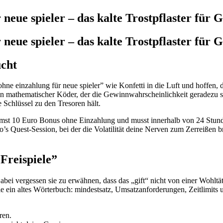
neue spieler – das kalte Trostpflaster für G
neue spieler – das kalte Trostpflaster für G
ucht
 einzahlung für neue spieler” wie Konfetti in die Luft und hoffen, da
 ein mathematischer Köder, der die Gewinnwahrscheinlichkeit geradezu 
Schlüssel zu den Tresoren hält.
kommst 10 Euro Bonus ohne Einzahlung und musst innerhalb von 24 Stun
’s Quest-Session, bei der die Volatilität deine Nerven zum Zerreißen
Freispiele”
bei vergessen sie zu erwähnen, dass das „gift“ nicht von einer Wohltät
ie ein altes Wörterbuch: mindestsatz, Umsatzanforderungen, Zeitlimits
ren.