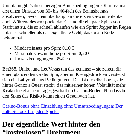
Und dann gibt’s diese nervigen Bonusbedingungen. Oft muss man
erst einen Umsatz von 30‑ bis 40‑fach des Bonusbetrags
absolvieren, bevor man überhaupt an die ersten Gewinne denken
darf. Währenddessen spuckt das Casino dir ein paar Spins von
Starburst zu, die so schnell ablaufen wie ein Sprint‑Jogger im Regen
– das ist schneller als das eigentliche Geld, das du am Ende
bekommst.
Mindesteinsatz pro Spin: 0,10 €
Maximale Gewinnhöhe pro Spin: 0,20 €
Umsatzbedingungen: 35‑fach
Bet365, Unibet und LeoVegas tun das genauso – sie zeigen dir
einen glänzenden Gratis‑Spin, aber im Kleingedruckten versteckt
sich ein Labyrinth aus Bedingungen. Das ist dieselbe Logik, die
hinter Gonzo’s Quest steckt, das mit seiner hohen Volatilität mehr
Risiko bietet als ein Tagesgeschäft im Casino‑Boden. Nur dass bei
den Spins das Risiko kaum einen Gegenwert hat.
Casino‑Bonus ohne Einzahlung ohne Umsatzbedingungen: Der
kalte Schock für jeden Spieler
Der eigentliche Wert hinter den
“kostenlosen” Drehungen