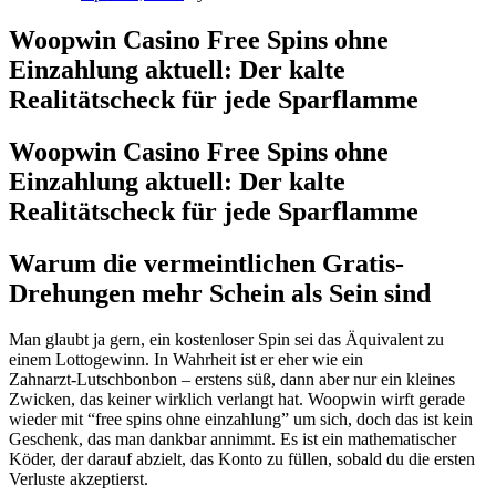
Woopwin Casino Free Spins ohne
Einzahlung aktuell: Der kalte
Realitätscheck für jede Sparflamme
Woopwin Casino Free Spins ohne
Einzahlung aktuell: Der kalte
Realitätscheck für jede Sparflamme
Warum die vermeintlichen Gratis-
Drehungen mehr Schein als Sein sind
Man glaubt ja gern, ein kostenloser Spin sei das Äquivalent zu
einem Lottogewinn. In Wahrheit ist er eher wie ein
Zahnarzt‑Lutschbonbon – erstens süß, dann aber nur ein kleines
Zwicken, das keiner wirklich verlangt hat. Woopwin wirft gerade
wieder mit “free spins ohne einzahlung” um sich, doch das ist kein
Geschenk, das man dankbar annimmt. Es ist ein mathematischer
Köder, der darauf abzielt, das Konto zu füllen, sobald du die ersten
Verluste akzeptierst.