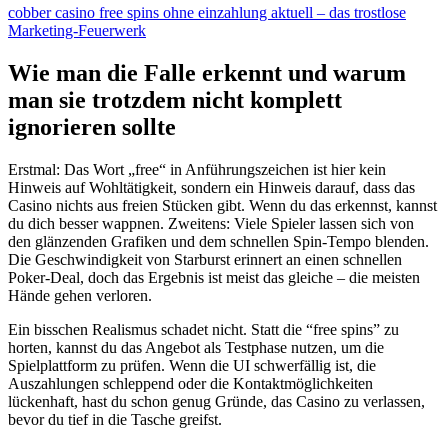
cobber casino free spins ohne einzahlung aktuell – das trostlose
Marketing-Feuerwerk
Wie man die Falle erkennt und warum
man sie trotzdem nicht komplett
ignorieren sollte
Erstmal: Das Wort „free“ in Anführungszeichen ist hier kein
Hinweis auf Wohltätigkeit, sondern ein Hinweis darauf, dass das
Casino nichts aus freien Stücken gibt. Wenn du das erkennst, kannst
du dich besser wappnen. Zweitens: Viele Spieler lassen sich von
den glänzenden Grafiken und dem schnellen Spin‑Tempo blenden.
Die Geschwindigkeit von Starburst erinnert an einen schnellen
Poker‑Deal, doch das Ergebnis ist meist das gleiche – die meisten
Hände gehen verloren.
Ein bisschen Realismus schadet nicht. Statt die “free spins” zu
horten, kannst du das Angebot als Testphase nutzen, um die
Spielplattform zu prüfen. Wenn die UI schwerfällig ist, die
Auszahlungen schleppend oder die Kontaktmöglichkeiten
lückenhaft, hast du schon genug Gründe, das Casino zu verlassen,
bevor du tief in die Tasche greifst.