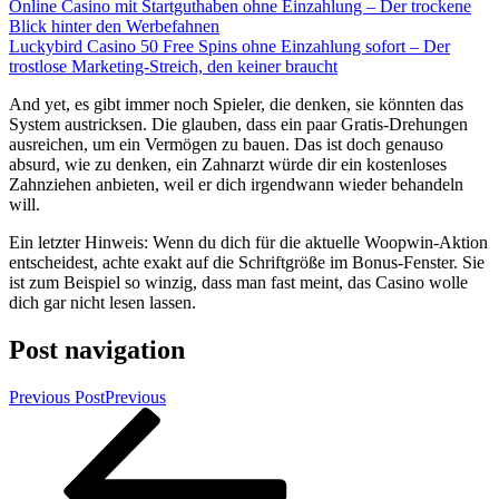
Online Casino mit Startguthaben ohne Einzahlung – Der trockene
Blick hinter den Werbefahnen
Luckybird Casino 50 Free Spins ohne Einzahlung sofort – Der
trostlose Marketing‑Streich, den keiner braucht
And yet, es gibt immer noch Spieler, die denken, sie könnten das
System austricksen. Die glauben, dass ein paar Gratis‑Drehungen
ausreichen, um ein Vermögen zu bauen. Das ist doch genauso
absurd, wie zu denken, ein Zahnarzt würde dir ein kostenloses
Zahnziehen anbieten, weil er dich irgendwann wieder behandeln
will.
Ein letzter Hinweis: Wenn du dich für die aktuelle Woopwin‑Aktion
entscheidest, achte exakt auf die Schriftgröße im Bonus‑Fenster. Sie
ist zum Beispiel so winzig, dass man fast meint, das Casino wolle
dich gar nicht lesen lassen.
Post navigation
Previous Post
Previous