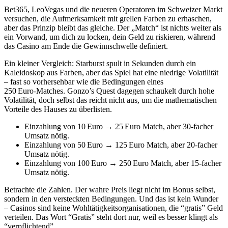
Bet365, LeoVegas und die neueren Operatoren im Schweizer Markt
versuchen, die Aufmerksamkeit mit grellen Farben zu erhaschen,
aber das Prinzip bleibt das gleiche. Der „Match“ ist nichts weiter als
ein Vorwand, um dich zu locken, dein Geld zu riskieren, während
das Casino am Ende die Gewinnschwelle definiert.
Ein kleiner Vergleich: Starburst spult in Sekunden durch ein
Kaleidoskop aus Farben, aber das Spiel hat eine niedrige Volatilität
– fast so vorhersehbar wie die Bedingungen eines
250 Euro‑Matches. Gonzo’s Quest dagegen schaukelt durch hohe
Volatilität, doch selbst das reicht nicht aus, um die mathematischen
Vorteile des Hauses zu überlisten.
Einzahlung von 10 Euro → 25 Euro Match, aber 30‑facher
Umsatz nötig.
Einzahlung von 50 Euro → 125 Euro Match, aber 20‑facher
Umsatz nötig.
Einzahlung von 100 Euro → 250 Euro Match, aber 15‑facher
Umsatz nötig.
Betrachte die Zahlen. Der wahre Preis liegt nicht im Bonus selbst,
sondern in den versteckten Bedingungen. Und das ist kein Wunder
– Casinos sind keine Wohltätigkeitsorganisationen, die “gratis” Geld
verteilen. Das Wort “Gratis” steht dort nur, weil es besser klingt als
“verpflichtend”.