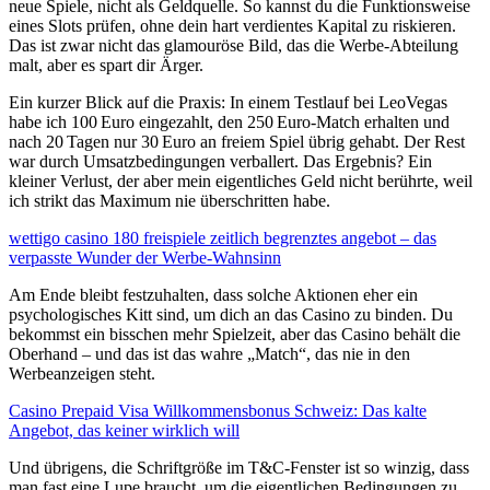
neue Spiele, nicht als Geldquelle. So kannst du die Funktionsweise
eines Slots prüfen, ohne dein hart verdientes Kapital zu riskieren.
Das ist zwar nicht das glamouröse Bild, das die Werbe‑Abteilung
malt, aber es spart dir Ärger.
Ein kurzer Blick auf die Praxis: In einem Testlauf bei LeoVegas
habe ich 100 Euro eingezahlt, den 250 Euro‑Match erhalten und
nach 20 Tagen nur 30 Euro an freiem Spiel übrig gehabt. Der Rest
war durch Umsatzbedingungen verballert. Das Ergebnis? Ein
kleiner Verlust, der aber mein eigentliches Geld nicht berührte, weil
ich strikt das Maximum nie überschritten habe.
wettigo casino 180 freispiele zeitlich begrenztes angebot – das
verpasste Wunder der Werbe-Wahnsinn
Am Ende bleibt festzuhalten, dass solche Aktionen eher ein
psychologisches Kitt sind, um dich an das Casino zu binden. Du
bekommst ein bisschen mehr Spielzeit, aber das Casino behält die
Oberhand – und das ist das wahre „Match“, das nie in den
Werbeanzeigen steht.
Casino Prepaid Visa Willkommensbonus Schweiz: Das kalte
Angebot, das keiner wirklich will
Und übrigens, die Schriftgröße im T&C‑Fenster ist so winzig, dass
man fast eine Lupe braucht, um die eigentlichen Bedingungen zu