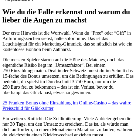
Wie du die Falle erkennst und warum du
lieber die Augen zu machst
Der erste Hinweis ist die Wortwahl. Wenn du “Free” oder “Gift” in
Anführungszeichen siehst, halte sofort inne. Das ist das
Leuchtsignal für ein Marketing‑Gimmick, das so nützlich ist wie ein
kostenloses Bonbon beim Zahnarzt.
Die meisten Spieler starren auf die Höhe des Matches, doch das
eigentliche Risiko liegt im „Umsatzfaktor“. Bei einem
250 Einzahlungsmatch‑Deal in der Schweiz musst du im Schnitt das
15‑fache des Bonus umsetzen, um die Bedingungen zu erfüllen. Das
bedeutet, du spielst im Durchschnitt 3 750 Euro, nur um die
250 Euro frei zu bekommen – das ist ein Verlust, bevor du
überhaupt das Glück hast, etwas zu gewinnen.
25 Franken Bonus ohne Einzahlung im Online‑Casino – das wahre
Preisschild für Glücksritter
Ein weiteres Rotlicht: Die Zeitlimitierung. Viele Anbieter geben dir
nur 30 Tage, um den Umsatz zu erreichen. Das ist, als würde man
dich auffordern, in einem Monat einen Marathon zu laufen, während
du gleichzeitig einen Kleiderwechsel anziehen musst.