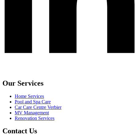
Our Services
Home Services
Pool and Spa Care
Car Care Centre Verbier
MV Management
Renovation Services
Contact Us