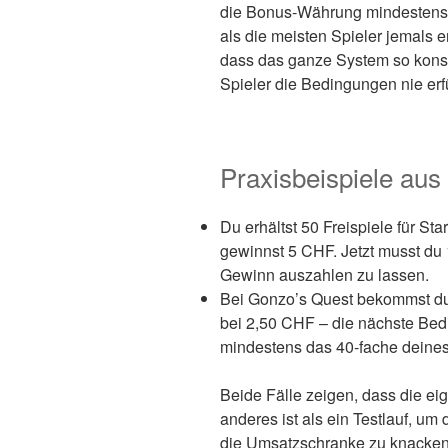
die Bonus‑Währung mindestens 
als die meisten Spieler jemals 
dass das ganze System so konstru
Spieler die Bedingungen nie erfü
Praxisbeispiele aus
Du erhältst 50 Freispiele für Sta
gewinnst 5 CHF. Jetzt musst d
Gewinn auszahlen zu lassen.
Bei Gonzo’s Quest bekommst du 
bei 2,50 CHF – die nächste Be
mindestens das 40‑fache deine
Beide Fälle zeigen, dass die eig
anderes ist als ein Testlauf, um
die Umsatzschranke zu knacken,