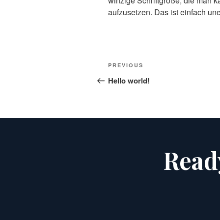
winzige Schriftgröße, die man k
aufzusetzen. Das ist einfach une
PREVIOUS
Hello world!
Ready