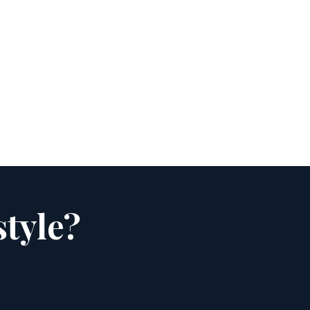
style?