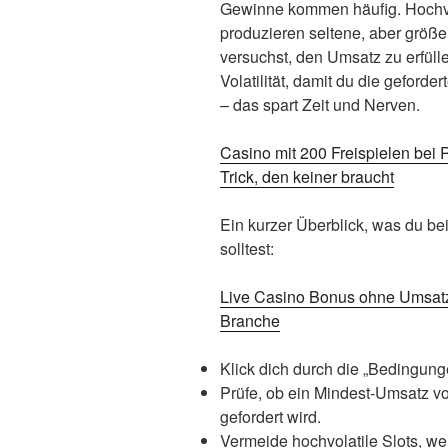
Gewinne kommen häufig. Hochvo
produzieren seltene, aber größ
versuchst, den Umsatz zu erfülle
Volatilität, damit du die geforde
– das spart Zeit und Nerven.
Casino mit 200 Freispielen bei 
Trick, den keiner braucht
Ein kurzer Überblick, was du b
solltest:
Live Casino Bonus ohne Umsatz
Branche
Klick dich durch die „Bedingungen
Prüfe, ob ein Mindest‑Umsatz v
gefordert wird.
Vermeide hochvolatile Slots, w