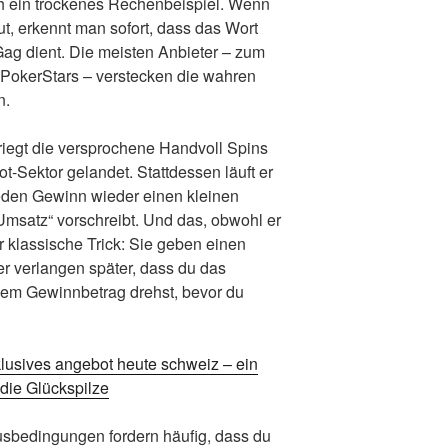
och ein trockenes Rechenbeispiel. Wenn
t, erkennt man sofort, dass das Wort
‑Gag dient. Die meisten Anbieter – zum
PokerStars – verstecken die wahren
n.
kriegt die versprochene Handvoll Spins
ot‑Sektor gelandet. Stattdessen läuft er
jeden Gewinn wieder einen kleinen
Umsatz“ vorschreibt. Und das, obwohl er
r klassische Trick: Sie geben einen
er verlangen später, dass du das
em Gewinnbetrag drehst, bevor du
klusives angebot heute schweiz – ein
 die Glückspilze
nusbedingungen fordern häufig, dass du