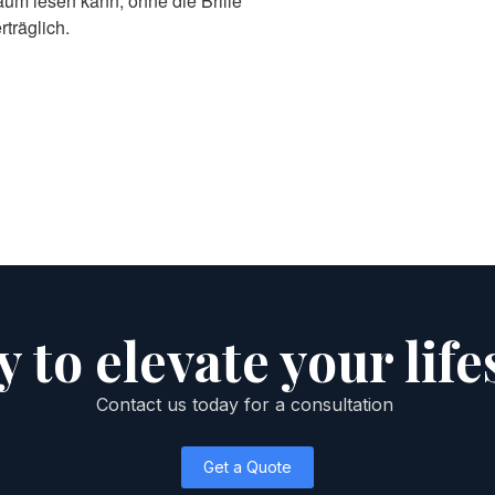
aum lesen kann, ohne die Brille
rträglich.
 to elevate your life
Contact us today for a consultation
Get a Quote