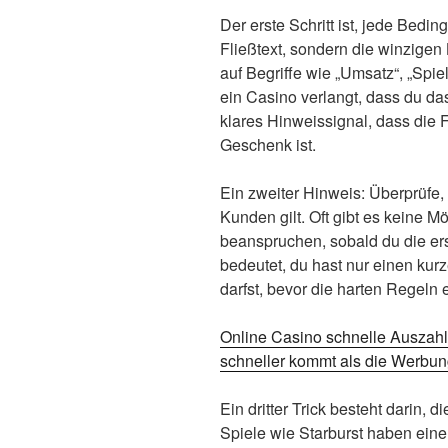
Der erste Schritt ist, jede Bedi
Fließtext, sondern die winzige
auf Begriffe wie „Umsatz“, „Spi
ein Casino verlangt, dass du da
klares Hinweissignal, dass die F
Geschenk ist.
Ein zweiter Hinweis: Überprüfe,
Kunden gilt. Oft gibt es keine Mö
beanspruchen, sobald du die ers
bedeutet, du hast nur einen kurz
darfst, bevor die harten Regeln e
Online Casino schnelle Auszahl
schneller kommt als die Werbu
Ein dritter Trick besteht darin, d
Spiele wie Starburst haben eine n