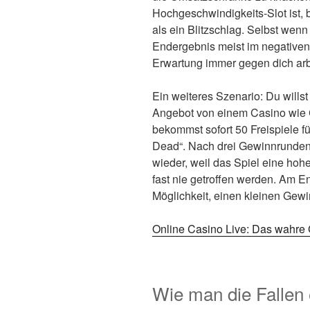
Hochgeschwindigkeits‑Slot ist,
als ein Blitzschlag. Selbst wenn 
Endergebnis meist im negativen
Erwartung immer gegen dich arb
Ein weiteres Szenario: Du wills
Angebot von einem Casino wie C
bekommst sofort 50 Freispiele fü
Dead“. Nach drei Gewinnrunden
wieder, weil das Spiel eine hohe 
fast nie getroffen werden. Am E
Möglichkeit, einen kleinen Gewin
Online Casino Live: Das wahre
Wie man die Fallen