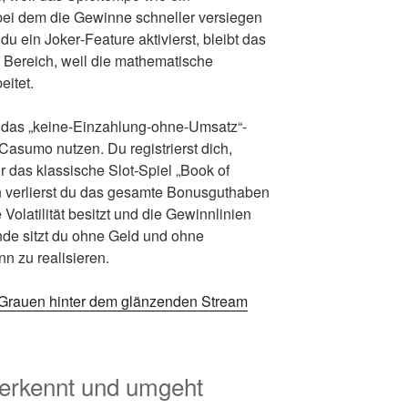
 bei dem die Gewinne schneller versiegen
du ein Joker‑Feature aktivierst, bleibt das
 Bereich, weil die mathematische
eitet.
t das „keine‑Einzahlung‑ohne‑Umsatz“-
asumo nutzen. Du registrierst dich,
r das klassische Slot‑Spiel „Book of
 verlierst du das gesamte Bonusguthaben
Volatilität besitzt und die Gewinnlinien
nde sitzt du ohne Geld und ohne
n zu realisieren.
 Grauen hinter dem glänzenden Stream
 erkennt und umgeht