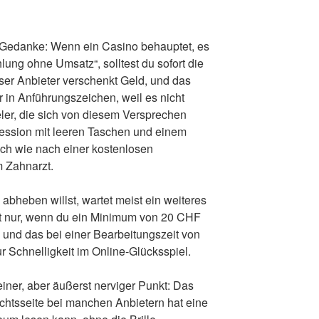
r Gedanke: Wenn ein Casino behauptet, es
lung ohne Umsatz“, solltest du sofort die
er Anbieter verschenkt Geld, und das
er in Anführungszeichen, weil es nicht
ieler, die sich von diesem Versprechen
ession mit leeren Taschen und einem
ch wie nach einer kostenlosen
 Zahnarzt.
bheben willst, wartet meist ein weiteres
gt nur, wenn du ein Minimum von 20 CHF
nd das bei einer Bearbeitungszeit von
ur Schnelligkeit im Online‑Glücksspiel.
ner, aber äußerst nerviger Punkt: Das
htsseite bei manchen Anbietern hat eine