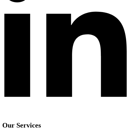
Our Services