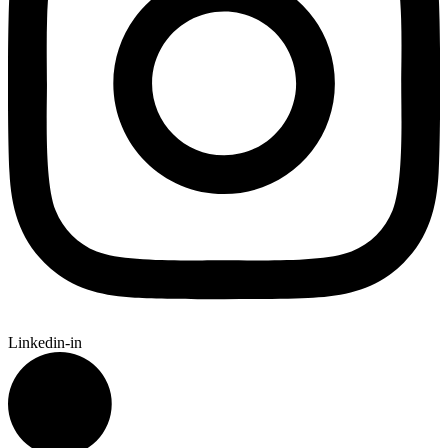
Linkedin-in