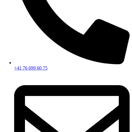
+41 76 699 60 75