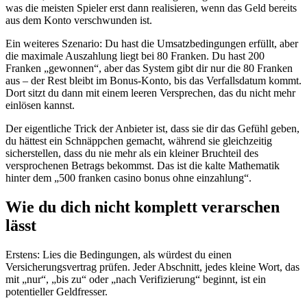
was die meisten Spieler erst dann realisieren, wenn das Geld bereits
aus dem Konto verschwunden ist.
Ein weiteres Szenario: Du hast die Umsatzbedingungen erfüllt, aber
die maximale Auszahlung liegt bei 80 Franken. Du hast 200
Franken „gewonnen“, aber das System gibt dir nur die 80 Franken
aus – der Rest bleibt im Bonus‑Konto, bis das Verfallsdatum kommt.
Dort sitzt du dann mit einem leeren Versprechen, das du nicht mehr
einlösen kannst.
Der eigentliche Trick der Anbieter ist, dass sie dir das Gefühl geben,
du hättest ein Schnäppchen gemacht, während sie gleichzeitig
sicherstellen, dass du nie mehr als ein kleiner Bruchteil des
versprochenen Betrags bekommst. Das ist die kalte Mathematik
hinter dem „500 franken casino bonus ohne einzahlung“.
Wie du dich nicht komplett verarschen
lässt
Erstens: Lies die Bedingungen, als würdest du einen
Versicherungsvertrag prüfen. Jeder Abschnitt, jedes kleine Wort, das
mit „nur“, „bis zu“ oder „nach Verifizierung“ beginnt, ist ein
potentieller Geldfresser.