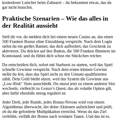
kostenloser Lutscher beim Zahnarzt – du bekommst etwas, das du
gar nicht brauchst.
Praktische Szenarien – Wie das alles in
der Realität aussieht
Stell dir vor, du meldest dich bei einem neuen Casino an, das einen
500 Franken Bonus ohne Einzahlung verspricht. Nach dem Login
siehst du ein grelles Banner, das dich auffordert, das Geschenk zu
aktivieren. Du drückst auf den Button, die 500 Franken flimmern im
Kontostand, und du fühlst dich schon ein Stückchen reicher.
Du entscheidest dich, sofort mit Starburst zu starten, weil das Spiel
schnelle Gewinne verspricht. Nach dem ersten kleinen Gewinn
stellst du fest, dass das Spiel nicht zu den Umsatz‑qualifizierten
zählt. Dein Geld bleibt sitzen, weil das System die Gewinne aus
„Low‑Risk“ Slots ausschließt. Du musst jetzt zu einem anderen Slot
wechseln, vielleicht zu Gonzo’s Quest, das als volatile Option gilt,
aber dafür ebenfalls streng reguliert ist.
Jeder Dreh, jede Runde, jedes Bonus‑Niveau wird von einem
Algorithmus überwacht, der deine Aktionen aufzeichnet und prüft,
ob du die geforderte Multiplikation erreichst. Wenn du das Ziel
verfehlst, verfällt der Bonus nach wenigen Tagen. Und das ist es,