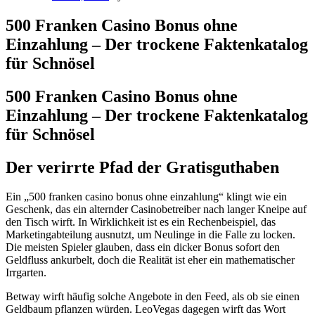
500 Franken Casino Bonus ohne
Einzahlung – Der trockene Faktenkatalog
für Schnösel
500 Franken Casino Bonus ohne
Einzahlung – Der trockene Faktenkatalog
für Schnösel
Der verirrte Pfad der Gratisguthaben
Ein „500 franken casino bonus ohne einzahlung“ klingt wie ein
Geschenk, das ein alternder Casinobetreiber nach langer Kneipe auf
den Tisch wirft. In Wirklichkeit ist es ein Rechenbeispiel, das
Marketingabteilung ausnutzt, um Neulinge in die Falle zu locken.
Die meisten Spieler glauben, dass ein dicker Bonus sofort den
Geldfluss ankurbelt, doch die Realität ist eher ein mathematischer
Irrgarten.
Betway wirft häufig solche Angebote in den Feed, als ob sie einen
Geldbaum pflanzen würden. LeoVegas dagegen wirft das Wort