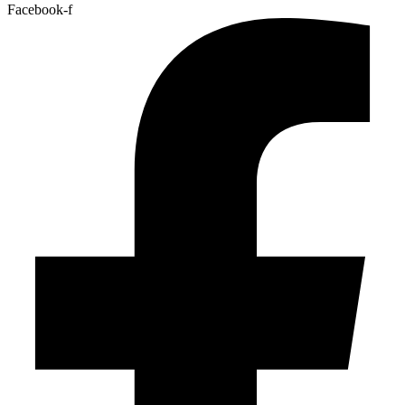
Facebook-f