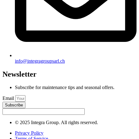
info@integragroupsarl.ch
Newsletter
Subscribe for maintenance tips and seasonal offers.
Email
Subscribe
© 2025 Integra Group. All rights reserved.
Privacy Policy
Terms of Service