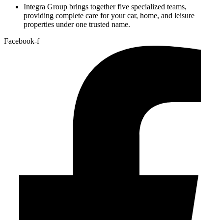
Integra Group brings together five specialized teams,
providing complete care for your car, home, and leisure
properties under one trusted name.
Facebook-f