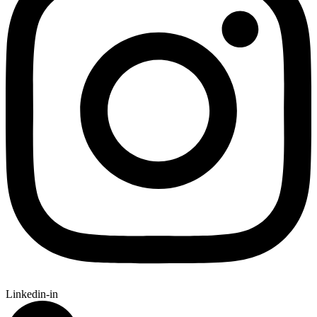
Linkedin-in