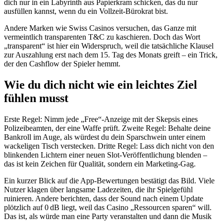
dich nur in ein Labyrinth aus Papierkram schicken, das du nur
ausfüllen kannst, wenn du ein Vollzeit‑Bürokrat bist.
Andere Marken wie Swiss Casinos versuchen, das Ganze mit
vermeintlich transparenten T&C zu kaschieren. Doch das Wort
„transparent“ ist hier ein Widerspruch, weil die tatsächliche Klausel
zur Auszahlung erst nach dem 15. Tag des Monats greift – ein Trick,
der den Cashflow der Spieler hemmt.
Wie du dich nicht wie ein leichtes Ziel
fühlen musst
Erste Regel: Nimm jede „Free“-Anzeige mit der Skepsis eines
Polizeibeamten, der eine Waffe prüft. Zweite Regel: Behalte deine
Bankroll im Auge, als würdest du dein Sparschwein unter einem
wackeligen Tisch verstecken. Dritte Regel: Lass dich nicht von den
blinkenden Lichtern einer neuen Slot‑Veröffentlichung blenden –
das ist kein Zeichen für Qualität, sondern ein Marketing‑Gag.
Ein kurzer Blick auf die App‑Bewertungen bestätigt das Bild. Viele
Nutzer klagen über langsame Ladezeiten, die ihr Spielgefühl
ruinieren. Andere berichten, dass der Sound nach einem Update
plötzlich auf 0 dB liegt, weil das Casino „Ressourcen sparen“ will.
Das ist, als würde man eine Party veranstalten und dann die Musik