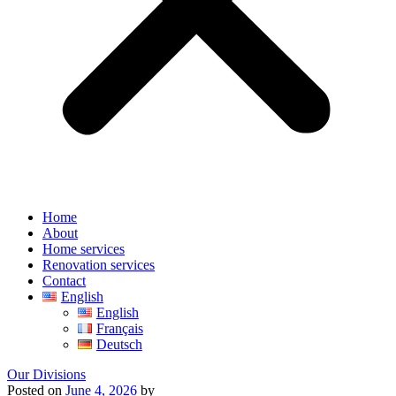
Home
About
Home services
Renovation services
Contact
English
English
Français
Deutsch
Our Divisions
Posted on
June 4, 2026
by