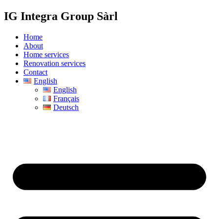
IG
Integra Group Sàrl
Home
About
Home services
Renovation services
Contact
English
English
Français
Deutsch