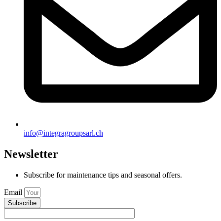
info@integragroupsarl.ch
Newsletter
Subscribe for maintenance tips and seasonal offers.
Email
Subscribe