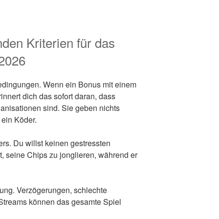
den Kriterien für das
 2026
edingungen. Wenn ein Bonus mit einem
rinnert dich das sofort daran, dass
anisationen sind. Sie geben nichts
t ein Köder.
rs. Du willst keinen gestressten
t, seine Chips zu jonglieren, während er
zung. Verzögerungen, schlechte
‑Streams können das gesamte Spiel