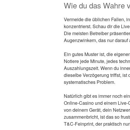
Wie du das Wahre v
Vermeide die üblichen Fallen, i
konzentrierst. Schau dir die Liv
Die meisten Betreiber präsenti
Augenzwinkern, das nur darauf a
Ein gutes Muster ist, die eigen
Notiere jede Minute, jedes tech
Auszahlungszeit. Wenn du inne
dieselbe Verzögerung triffst, ist
systematisches Problem.
Natürlich gibt es immer noch e
Online‑Casino und einem Live‑C
von deinem Gerät, dein Netzwer
zusammenbricht, ist das so frust
T&C‑Feinprint, der praktisch nur 