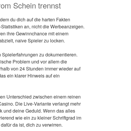
om Schein trennst
ndem du dich auf die harten Fakten
e‑Statistiken an, nicht die Werbeanzeigen.
eren ihre Gewinnchance mit einem
bzielt, naive Spieler zu locken.
en Spielerfahrungen zu dokumentieren.
nische Problem und vor allem die
rhalb von 24 Stunden immer wieder auf
 das ein klarer Hinweis auf ein
inen Unterschied zwischen einem reinen
asino. Die Live‑Variante verlangt mehr
k und deine Geduld. Wenn das alles
rierend wie ein zu kleiner Schriftgrad im
dafür da ist, dich zu verwirren.