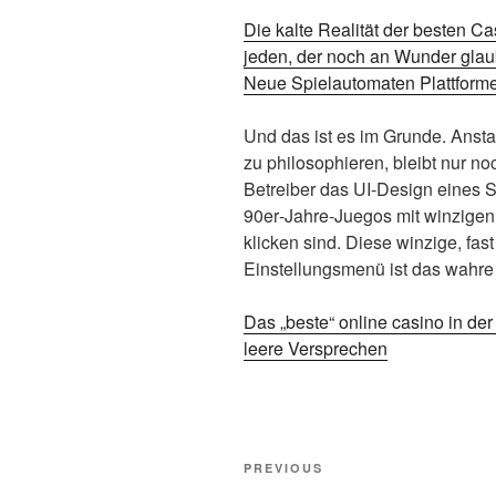
Die kalte Realität der besten C
jeden, der noch an Wunder glau
Neue Spielautomaten Plattforme
Und das ist es im Grunde. Ansta
zu philosophieren, bleibt nur no
Betreiber das UI-Design eines 
90er‑Jahre‑Juegos mit winzigen
klicken sind. Diese winzige, fas
Einstellungsmenü ist das wahre 
Das „beste“ online casino in der
leere Versprechen
PREVIOUS