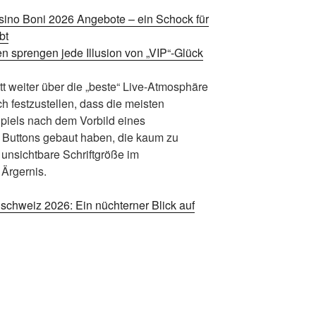
asino Boni 2026 Angebote – ein Schock für
bt
n sprengen jede Illusion von „VIP“‑Glück
tt weiter über die „beste“ Live-Atmosphäre
ch festzustellen, dass die meisten
Spiels nach dem Vorbild eines
 Buttons gebaut haben, die kaum zu
t unsichtbare Schriftgröße im
Ärgernis.
 schweiz 2026: Ein nüchterner Blick auf