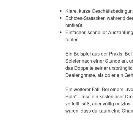
Klare, kurze Geschäftsbedingun
Echtzeit-Statistiken während de
hinfließt.
Einfacher, schneller Auszahlung
runter.
Ein Beispiel aus der Praxis: Be
Spieler nach einer Stunde an, u
das Doppelte seiner ursprüngli
Dealer grinste, als ob er ein Geh
Ein weiterer Fall: Bei einem Liv
Spin“ – also ein kostenloser Dr
verteilt: süß, aber völlig nutzlo
waren, dass du kaum eine Chan