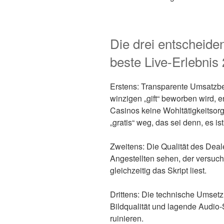
Die drei entscheiden
beste Live-Erlebnis
Erstens: Transparente Umsatzb
winzigen „gift“ beworben wird, e
Casinos keine Wohltätigkeitsorg
„gratis“ weg, das sei denn, es is
Zweitens: Die Qualität des Deale
Angestellten sehen, der versuch
gleichzeitig das Skript liest.
Drittens: Die technische Umset
Bildqualität und lagende Audio
ruinieren.