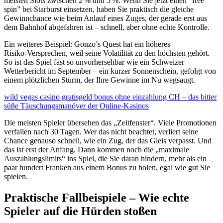
meisten Slots zwischen 2 % und 5 %. Wenn Sie jetzt einen “free
spin” bei Starburst einsetzen, haben Sie praktisch die gleiche
Gewinnchance wie beim Anlauf eines Zuges, der gerade erst aus
dem Bahnhof abgefahren ist – schnell, aber ohne echte Kontrolle.
Ein weiteres Beispiel: Gonzo’s Quest hat ein höheres
Risiko‑Versprechen, weil seine Volatilität zu den höchsten gehört.
So ist das Spiel fast so unvorhersehbar wie ein Schweizer
Wetterbericht im September – ein kurzer Sonnenschein, gefolgt von
einem plötzlichen Sturm, der Ihre Gewinne im Nu wegsaugt.
wild vegas casino gratisgeld bonus ohne einzahlung CH – das bitter
süße Täuschungsmanöver der Online‑Kasinos
Die meisten Spieler übersehen das „Zeitfenster“. Viele Promotionen
verfallen nach 30 Tagen. Wer das nicht beachtet, verliert seine
Chance genauso schnell, wie ein Zug, der das Gleis verpasst. Und
das ist erst der Anfang. Dann kommen noch die „maximale
Auszahlungslimits“ ins Spiel, die Sie daran hindern, mehr als ein
paar hundert Franken aus einem Bonus zu holen, egal wie gut Sie
spielen.
Praktische Fallbeispiele – Wie echte
Spieler auf die Hürden stoßen