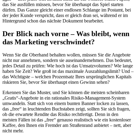
das Sie ausfüllen müssen, bevor Sie überhaupt das Spiel starten
dürfen. Das Ganze gleicht einer endlosen Schlange im Postamt, bei
der jeder Kunde verspricht, dass er gleich dran sei, während er im
Hintergrund schon das nächste Dokument bearbeitet.
Der Blick nach vorne – Was bleibt, wenn
das Marketing verschwindet?
Wenn Sie die Oberhand behalten wollen, müssen Sie die Angebote
nicht nur annehmen, sondern sie auseinandernehmen. Das bedeutet,
jedes Detail zu prüfen: Wie hoch ist das Umsatzvolumen? Wie lange
haben Sie Zeit? Wie groß ist das maximale Auszahlungslimit? Und –
das Wichtigste – welchen Prozentsatz Ihres ursprünglichen Kapitals
riskieren Sie, bevor Sie überhaupt einen Gewinn sehen?
Erkennen Sie das Muster, und Sie können die meisten scheinbaren
„Gratis“-Angebote in ein rationales Risiko‑Management‑System
umwandeln. Statt sich von einem bunten Banner locken zu lassen,
das „free“ in leuchtenden Buchstaben zeigt, sollten Sie sich fragen,
ob die erwartete Rendite das Risiko rechtfertigt. Denn in den
meisten Fällen ist das „free“ genauso realistisch wie ein kostenloser
Kaffee, den Ihnen ein Fremder am Straßenrand anbietet – nett, aber
nicht mehr.