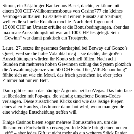
Simon, ein 32‑jähriger Banker aus Basel, dachte, er könne mit
einem 200 CHF‑Willkommensbonus von Casino777 ein kleines
Vermögen aufbauen. Er startete mit einem Einsatz auf Starburst,
weil er die schnelle Rotation mochte. Nach drei Tagen und
15 000 CHF an Umsatz erfüllte er die Bonusbedingungen, aber das
maximale Auszahlungslimit war auf 100 CHF festgelegt. Sein
„Gewinn“ war damit praktisch ein Trostpreis.
Laura, 27, setzte ihr gesamtes Startkapital bei Betway auf Gonzo’s
Quest, weil sie die hohe Volatilität mag – sie dachte, die großen
Ausschüttungen würden ihr Konto schnell füllen. Nach acht
Stunden mit mehreren hohen Gewinnen schlug das System plötzlich
die Auszahlungsgrenze von 500 CHF ein. Die „VIP‑Behandlung“
fühlte sich an wie ein Motel, das frisch gestrichen ist, aber jedes
Zimmer hat nur ein Bett.
Dann gibt es noch das häufige Ärgernis bei LeoVegas: Das Interface
ist überladen mit Pop‑ups, die ständig umgebene Bonus‑Codes
verlangen. Diese zusätzlichen Klicks sind wie das lästige Piepen
eines alten Handys, das immer dann laut wird, wenn man gerade
eine wichtige Entscheidung treffen will.
Einige Casinos bieten sogar mehrere Bonusstufen an, um die
Illusion von Fortschritt zu erzeugen. Jede Stufe bringt einen neuen
„gift“ – aber jedes Gift ist nicht mehr als ein weiteres Stück Papier,