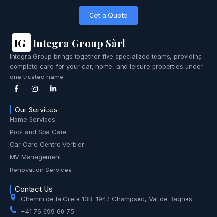
Get a Quote
IG
Integra Group Sàrl
Integra Group brings together five specialized teams, providing
complete care for your car, home, and leisure properties under
one trusted name.
Our Services
Home Services
Pool and Spa Care
Car Care Centre Verbier
MV Management
Renovation Services
Contact Us
Chemin de la Crete 13B, 1947 Champsec, Val de Bagnes
+41 76 699 60 75