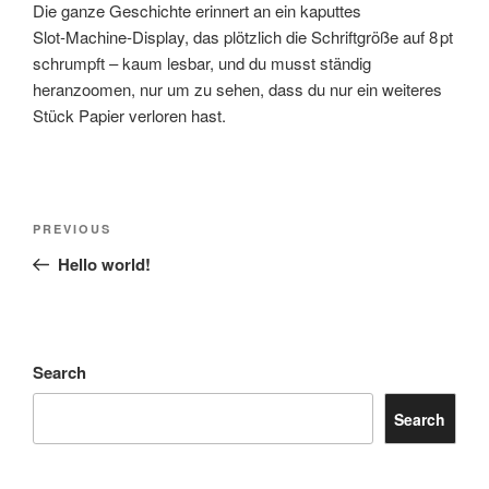
Die ganze Geschichte erinnert an ein kaputtes
Slot‑Machine‑Display, das plötzlich die Schriftgröße auf 8 pt
schrumpft – kaum lesbar, und du musst ständig
heranzoomen, nur um zu sehen, dass du nur ein weiteres
Stück Papier verloren hast.
PREVIOUS
Hello world!
Search
Search