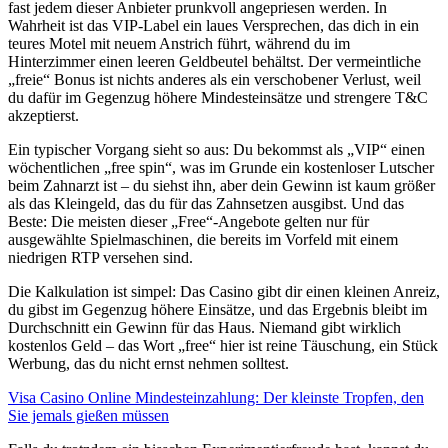
fast jedem dieser Anbieter prunkvoll angepriesen werden. In
Wahrheit ist das VIP‑Label ein laues Versprechen, das dich in ein
teures Motel mit neuem Anstrich führt, während du im
Hinterzimmer einen leeren Geldbeutel behältst. Der vermeintliche
„freie“ Bonus ist nichts anderes als ein verschobener Verlust, weil
du dafür im Gegenzug höhere Mindesteinsätze und strengere T&C
akzeptierst.
Ein typischer Vorgang sieht so aus: Du bekommst als „VIP“ einen
wöchentlichen „free spin“, was im Grunde ein kostenloser Lutscher
beim Zahnarzt ist – du siehst ihn, aber dein Gewinn ist kaum größer
als das Kleingeld, das du für das Zahnsetzen ausgibst. Und das
Beste: Die meisten dieser „Free“-Angebote gelten nur für
ausgewählte Spielmaschinen, die bereits im Vorfeld mit einem
niedrigen RTP versehen sind.
Die Kalkulation ist simpel: Das Casino gibt dir einen kleinen Anreiz,
du gibst im Gegenzug höhere Einsätze, und das Ergebnis bleibt im
Durchschnitt ein Gewinn für das Haus. Niemand gibt wirklich
kostenlos Geld – das Wort „free“ hier ist reine Täuschung, ein Stück
Werbung, das du nicht ernst nehmen solltest.
Visa Casino Online Mindesteinzahlung: Der kleinste Tropfen, den
Sie jemals gießen müssen