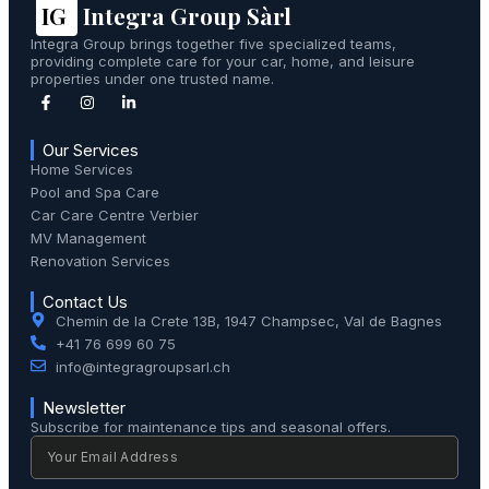
IG
Integra Group Sàrl
Integra Group brings together five specialized teams,
providing complete care for your car, home, and leisure
properties under one trusted name.
Our Services
Home Services
Pool and Spa Care
Car Care Centre Verbier
MV Management
Renovation Services
Contact Us
Chemin de la Crete 13B, 1947 Champsec, Val de Bagnes
+41 76 699 60 75
info@integragroupsarl.ch
Newsletter
Subscribe for maintenance tips and seasonal offers.