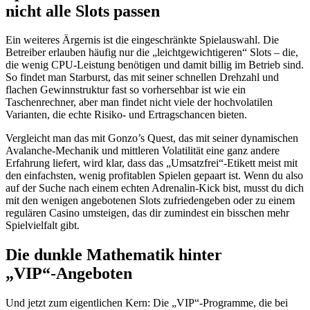
nicht alle Slots passen
Ein weiteres Ärgernis ist die eingeschränkte Spielauswahl. Die
Betreiber erlauben häufig nur die „leichtgewichtigeren“ Slots – die,
die wenig CPU-Leistung benötigen und damit billig im Betrieb sind.
So findet man Starburst, das mit seiner schnellen Drehzahl und
flachen Gewinnstruktur fast so vorhersehbar ist wie ein
Taschenrechner, aber man findet nicht viele der hochvolatilen
Varianten, die echte Risiko‑ und Ertragschancen bieten.
Vergleicht man das mit Gonzo’s Quest, das mit seiner dynamischen
Avalanche‑Mechanik und mittleren Volatilität eine ganz andere
Erfahrung liefert, wird klar, dass das „Umsatzfrei“-Etikett meist mit
den einfachsten, wenig profitablen Spielen gepaart ist. Wenn du also
auf der Suche nach einem echten Adrenalin‑Kick bist, musst du dich
mit den wenigen angebotenen Slots zufriedengeben oder zu einem
regulären Casino umsteigen, das dir zumindest ein bisschen mehr
Spielvielfalt gibt.
Die dunkle Mathematik hinter
„VIP“‑Angeboten
Und jetzt zum eigentlichen Kern: Die „VIP“-Programme, die bei