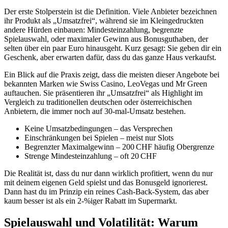
Der erste Stolperstein ist die Definition. Viele Anbieter bezeichnen
ihr Produkt als „Umsatzfrei“, während sie im Kleingedruckten
andere Hürden einbauen: Mindesteinzahlung, begrenzte
Spielauswahl, oder maximaler Gewinn aus Bonusguthaben, der
selten über ein paar Euro hinausgeht. Kurz gesagt: Sie geben dir ein
Geschenk, aber erwarten dafür, dass du das ganze Haus verkaufst.
Ein Blick auf die Praxis zeigt, dass die meisten dieser Angebote bei
bekannten Marken wie Swiss Casino, LeoVegas und Mr Green
auftauchen. Sie präsentieren ihr „Umsatzfrei“ als Highlight im
Vergleich zu traditionellen deutschen oder österreichischen
Anbietern, die immer noch auf 30‑mal‑Umsatz bestehen.
Keine Umsatzbedingungen – das Versprechen
Einschränkungen bei Spielen – meist nur Slots
Begrenzter Maximalgewinn – 200 CHF häufig Obergrenze
Strenge Mindesteinzahlung – oft 20 CHF
Die Realität ist, dass du nur dann wirklich profitiert, wenn du nur
mit deinem eigenen Geld spielst und das Bonusgeld ignoriere­st.
Dann hast du im Prinzip ein reines Cash‑Back‑System, das aber
kaum besser ist als ein 2‑%iger Rabatt im Supermarkt.
Spielauswahl und Volatilität: Warum