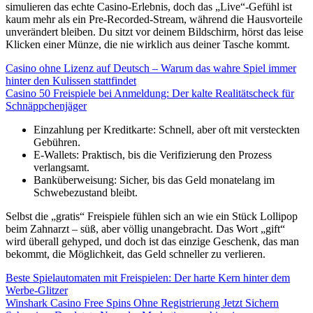
simulieren das echte Casino‑Erlebnis, doch das „Live“-Gefühl ist
kaum mehr als ein Pre‑Recorded‑Stream, während die Hausvorteile
unverändert bleiben. Du sitzt vor deinem Bildschirm, hörst das leise
Klicken einer Münze, die nie wirklich aus deiner Tasche kommt.
Casino ohne Lizenz auf Deutsch – Warum das wahre Spiel immer
hinter den Kulissen stattfindet
Casino 50 Freispiele bei Anmeldung: Der kalte Realitätscheck für
Schnäppchenjäger
Einzahlung per Kreditkarte: Schnell, aber oft mit versteckten
Gebühren.
E-Wallets: Praktisch, bis die Verifizierung den Prozess
verlangsamt.
Banküberweisung: Sicher, bis das Geld monatelang im
Schwebezustand bleibt.
Selbst die „gratis“ Freispiele fühlen sich an wie ein Stück Lollipop
beim Zahnarzt – süß, aber völlig unangebracht. Das Wort „gift“
wird überall gehyped, und doch ist das einzige Geschenk, das man
bekommt, die Möglichkeit, das Geld schneller zu verlieren.
Beste Spielautomaten mit Freispielen: Der harte Kern hinter dem
Werbe‑Glitzer
Winshark Casino Free Spins Ohne Registrierung Jetzt Sichern