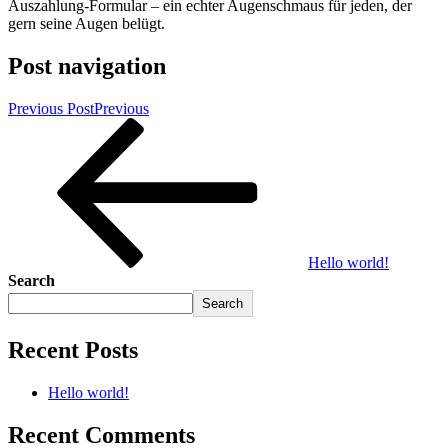
Auszahlung‑Formular – ein echter Augenschmaus für jeden, der
gern seine Augen belügt.
Post navigation
Previous Post
Previous
Hello world!
Search
Search
Recent Posts
Hello world!
Recent Comments