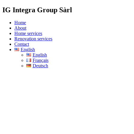
IG
Integra Group Sàrl
Home
About
Home services
Renovation services
Contact
English
English
Français
Deutsch