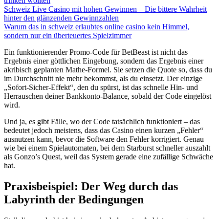
trinken wollten
Schweiz Live Casino mit hohen Gewinnen – Die bittere Wahrheit
hinter den glänzenden Gewinnzahlen
Warum das in schweiz erlaubtes online casino kein Himmel,
sondern nur ein überteuertes Spielzimmer
Ein funktionierender Promo‑Code für BetBeast ist nicht das
Ergebnis einer göttlichen Eingebung, sondern das Ergebnis einer
akribisch geplanten Mathe‑Formel. Sie setzen die Quote so, dass du
im Durchschnitt nie mehr bekommst, als du einsetzt. Der einzige
„Sofort‑Sicher‑Effekt“, den du spürst, ist das schnelle Hin- und
Herrauschen deiner Bankkonto‑Balance, sobald der Code eingelöst
wird.
Und ja, es gibt Fälle, wo der Code tatsächlich funktioniert – das
bedeutet jedoch meistens, dass das Casino einen kurzen „Fehler“
ausnutzen kann, bevor die Software den Fehler korrigiert. Genau
wie bei einem Spielautomaten, bei dem Starburst schneller auszahlt
als Gonzo’s Quest, weil das System gerade eine zufällige Schwäche
hat.
Praxisbeispiel: Der Weg durch das
Labyrinth der Bedingungen