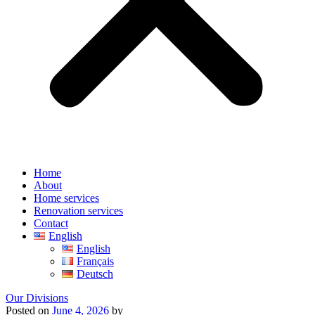
Home
About
Home services
Renovation services
Contact
English
English
Français
Deutsch
Our Divisions
Posted on
June 4, 2026
by