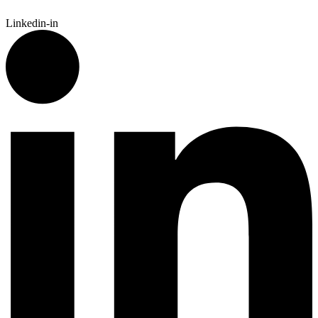
Linkedin-in