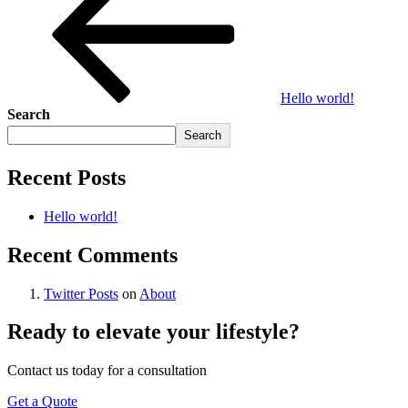
Hello world!
Search
Search
Recent Posts
Hello world!
Recent Comments
Twitter Posts
on
About
Ready to elevate your lifestyle?
Contact us today for a consultation
Get a Quote