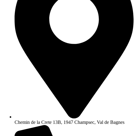
Chemin de la Crete 13B, 1947 Champsec, Val de Bagnes