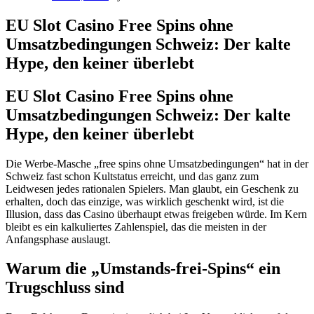
EU Slot Casino Free Spins ohne
Umsatzbedingungen Schweiz: Der kalte
Hype, den keiner überlebt
EU Slot Casino Free Spins ohne
Umsatzbedingungen Schweiz: Der kalte
Hype, den keiner überlebt
Die Werbe‑Masche „free spins ohne Umsatzbedingungen“ hat in der
Schweiz fast schon Kultstatus erreicht, und das ganz zum
Leidwesen jedes rationalen Spielers. Man glaubt, ein Geschenk zu
erhalten, doch das einzige, was wirklich geschenkt wird, ist die
Illusion, dass das Casino überhaupt etwas freigeben würde. Im Kern
bleibt es ein kalkuliertes Zahlenspiel, das die meisten in der
Anfangsphase auslaugt.
Warum die „Umstands‑frei‑Spins“ ein
Trugschluss sind