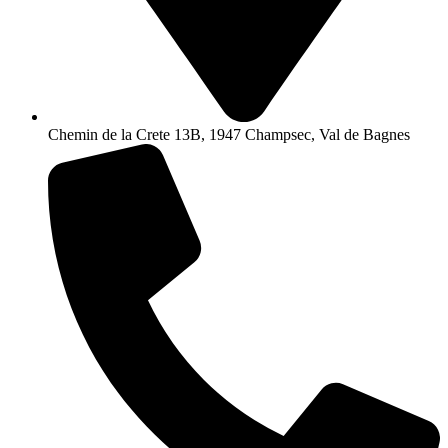
Chemin de la Crete 13B, 1947 Champsec, Val de Bagnes