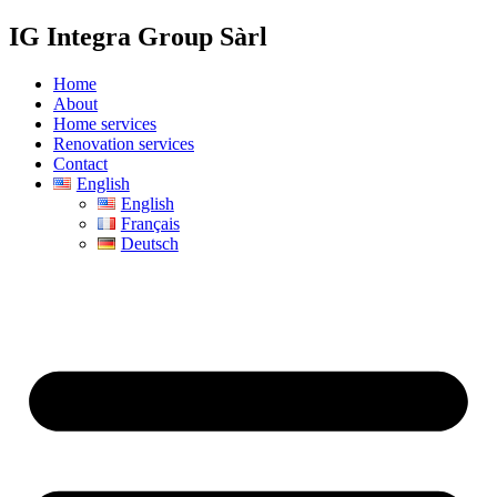
IG
Integra Group Sàrl
Home
About
Home services
Renovation services
Contact
English
English
Français
Deutsch