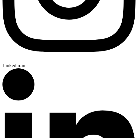
Linkedin-in