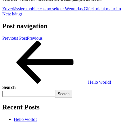
Zuverlässige mobile casino seiten: Wenn das Glück nicht mehr im
Netz hängt
Post navigation
Previous Post
Previous
Hello world!
Search
Search
Recent Posts
Hello world!