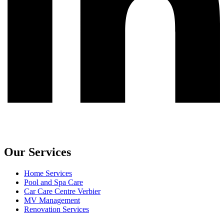
Our Services
Home Services
Pool and Spa Care
Car Care Centre Verbier
MV Management
Renovation Services