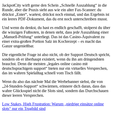
JackpotCity wirft gerne den Schein „Schnelle Auszahlung“ in die
Runde, aber die Praxis sieht aus wie ein alter Fax‑Scanner: du
drückst „Enter“, wartest, drückst noch einmal, und das Ergebnis ist
ein leeres PDF‑Dokument, das du erst noch unterschreiben musst.
Und wenn du denkst, du hast es endlich geschafft, stolperst du über
die winzigen Fußnoten, in denen steht, dass jede Auszahlung einer
„Manuell‑Prüfung“ unterliegt. Das ist das Casino‑Äquivalent zu
einer extra‑großen Portion Salz im Kochrezept – es macht das
Ganze ungenießbar.
Die eigentliche Frage ist also nicht, ob der Support Deutsch spricht,
sondern ob er überhaupt existiert, wenn du ihn am dringendsten
brauchst. Denn die meisten „legales online casino mit
deutschsprachigem support“ bieten nur ein virtuelles Versprechen,
das im wahren Spielalltag schnell vom Tisch fällt.
Wenn du also das nächste Mal die Werbebanner siehst, die von
„24‑Stunden‑Support“ schwärmen, erinnere dich daran, dass das
wahre Glücksspiel nicht die Slots sind, sondern das Durchschauen
dieser leeren Versprechen.
Low Stakes, High Frustration: Warum „niedrige einsätze online
slots“ nur ein Trugbild sind