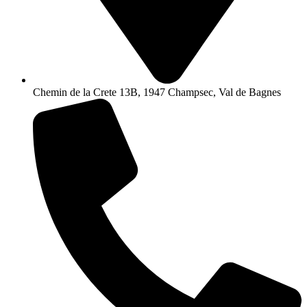
Chemin de la Crete 13B, 1947 Champsec, Val de Bagnes