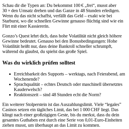
Schau dir die Typen an: Du bekommst 100 € „frei“, musst aber
30 × den Umsatz drehen und das Ganze in 48 Stunden erledigen.
Wenn du das nicht schaffst, verfällt das Geld – exakt wie bei
Starburst, wo die schnellen Gewinne genauso flüchtig sind wie ein
Flirt mit einer Kassiererin.
Gonzo’s Quest lehrt dich, dass hohe Volatilität nicht gleich höhere
Gewinne bedeutet. Genauso bei den Bonusbedingungen: Hohe
Volatilität heißt nur, dass deine Bankroll schneller schrumpft,
während du glaubst, du spielst das große Spiel.
Was du wirklich prüfen solltest
Erreichbarkeit des Supports – werktags, nach Feierabend, am
Wochenende?
Sprachqualität – echtes Deutsch oder maschinell übersetztes
Kauderwelsch?
Reaktionszeit – sind 48 Stunden echt die Norm?
Ein weiterer Stolperstein ist das Auszahlungslimit. Viele “legales”
Casinos setzen ein tägliches Limit, das bei 1 000 CHF liegt. Das
klingt nach einer großzügigen Geste, bis du merkst, dass du dein
gesamtes Guthaben erst durch eine Serie von 0,01‑Euro‑Einheiten
ziehen musst, um überhaupt an das Limit zu kommen.