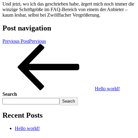
Und jetzt, wo ich das geschrieben habe, ärgert mich noch immer die
winzige Schriftgröße im FAQ‑Bereich von einem der Anbieter –
kaum lesbar, selbst bei Zwölffacher Vergrößerung.
Post navigation
Previous Post
Previous
Hello world!
Search
Search
Recent Posts
Hello world!