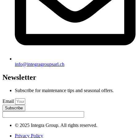
info@integragroupsarl.ch
Newsletter
Subscribe for maintenance tips and seasonal offers.
Email
Subscribe
© 2025 Integra Group. All rights reserved.
Privacy Policy