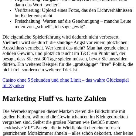
dann das Wort „weiter“.
Verifizierung: Upload eines Fotos, das den Lichtverhältnissen
im Keller entspricht.
Freischaltung: Warten auf die Genehmigung – manche Leute
reden von „schnell“, ich sage „ewig“.
Die eigentliche Spielerfahrung wird dadurch nicht verbessert.
Vielmehr wird sie durch die ständige Angst vor einem plötzlichen
Ausschluss vernebelt. Wer kennt das nicht? Man hat gerade einen
soliden Gewinn, und plötzlich taucht im T&C ein Punkt auf, der
besagt, dass Sie erst 30 Tage spielen müssen, bevor Sie auszahlen
dürfen. Ein weiteres Beispiel für die „großzügige“ “free”‑Politik, die
nicht frei, sondern ein weiterer Trick ist.
Casino ohne 5 Sekunden und ohne Limit – das wahre Glücksspiel
für Zyniker
Marketing‑Fluff vs. harte Zahlen
Die Werbekampagnen dieser Marken zieren die Bildschirme mit
grellen Farben, während die Gewinnchancen im Kleingedruckten
vergraben sind. Selbst die großen Namen wie Bet365 nutzen
„exklusive VIP“-Pakete, die in Wirklichkeit eher einem frisch
gestrichenen Motelzimmer ähneln – alles schön dekoriert, aber keine