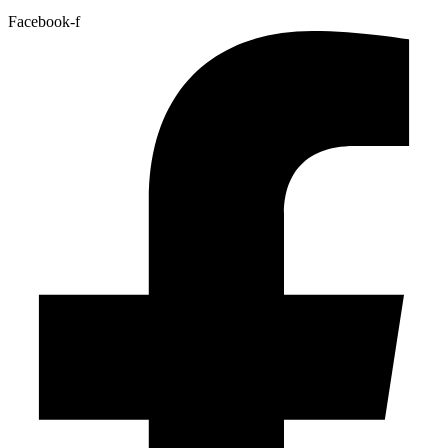
Facebook-f