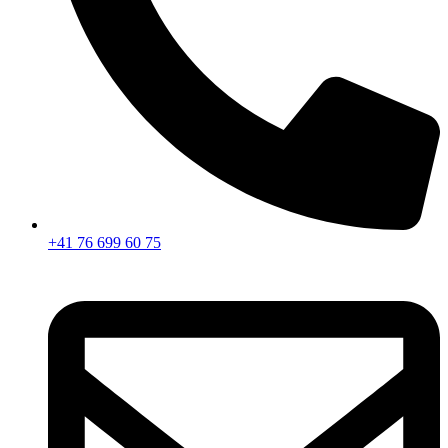
+41 76 699 60 75