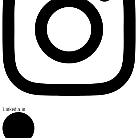
Linkedin-in