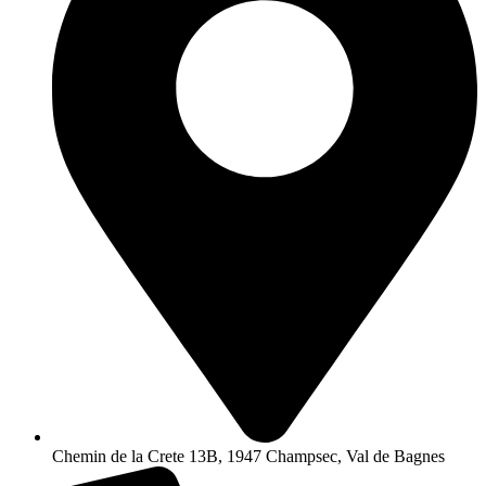
Chemin de la Crete 13B, 1947 Champsec, Val de Bagnes