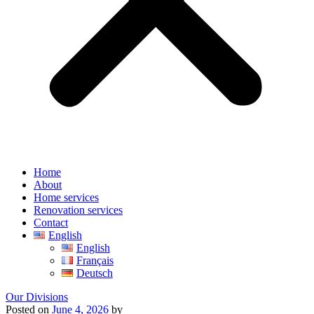
Home
About
Home services
Renovation services
Contact
English
English
Français
Deutsch
Our Divisions
Posted on
June 4, 2026
by