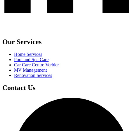
Our Services
Home Services
Pool and Spa Care
Car Care Centre Verbier
MV Management
Renovation Services
Contact Us