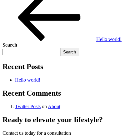
Hello world!
Search
Search
Recent Posts
Hello world!
Recent Comments
Twitter Posts
on
About
Ready to elevate your lifestyle?
Contact us today for a consultation