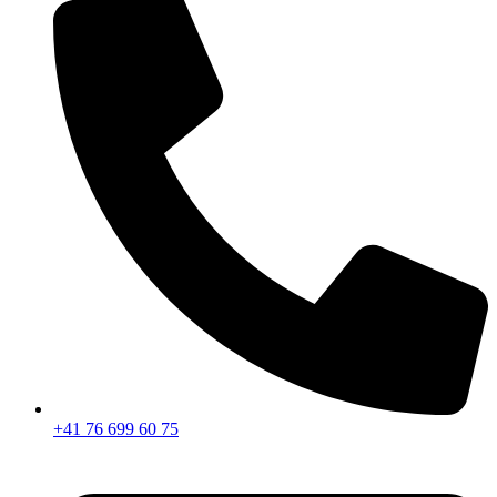
+41 76 699 60 75