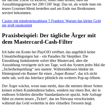
Auszahlungsgrenze bei 200 CHF liegt. Das ist, als würde man ein
teures Gourmet‑Menü bestellen und am Ende nur Brotkrumen
serviert bekommen.
Casino mit mindesteinzahlung 5 Franken: Warum das kleine Geld
nie groß rauskommt
Praxisbeispiel: Der tägliche Ärger mit
dem Mastercard‑Cash‑Filter
Ich habe ein Konto bei PlayOJO eröffnet, das angeblich keine
Umsatzbedingungen hat – ein Paradies für Skeptiker. Die
Einzahlung funktionierte sofort über Mastercard, aber die
Auszahlung verzögerte sich um Tage, weil das System jedes Mal die
„Sicherheitsprüfung“ neu startete. Währenddessen blinkte im
Hintergrund ein Banner für einen „Super‑Bonus“, das ich nicht
mehr sah, weil das Interface plötzlich ein weiteres Pop‑up öffnete.
Der Ärger wächst, wenn man merkt, dass die meisten dieser Seiten
keinen echten Kundendienst haben, sondern nur einen Bot, der in
endlosen Schleifen dieselbe Standardantwort spuckt. Jede Anfrage
führt zu einem neuen „Ticket“, das im Nirwana verschwindet,
während das Geld weiterhin in den virtuellen Tresoren liegt.