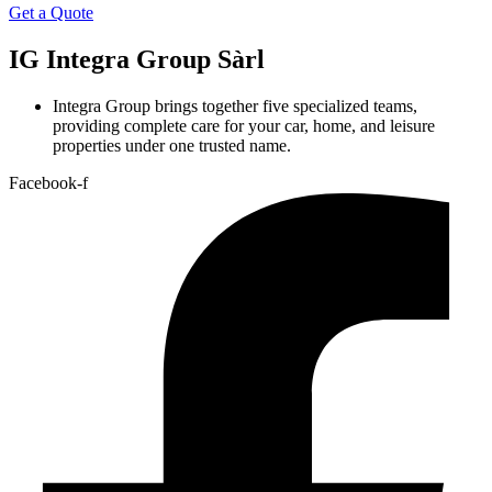
Get a Quote
IG
Integra Group Sàrl
Integra Group brings together five specialized teams,
providing complete care for your car, home, and leisure
properties under one trusted name.
Facebook-f