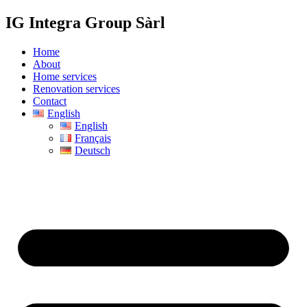
IG
Integra Group Sàrl
Home
About
Home services
Renovation services
Contact
English
English
Français
Deutsch