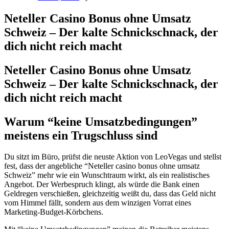
Neteller Casino Bonus ohne Umsatz
Schweiz – Der kalte Schnickschnack, der
dich nicht reich macht
Neteller Casino Bonus ohne Umsatz
Schweiz – Der kalte Schnickschnack, der
dich nicht reich macht
Warum “keine Umsatzbedingungen”
meistens ein Trugschluss sind
Du sitzt im Büro, prüfst die neuste Aktion von LeoVegas und stellst
fest, dass der angebliche “Neteller casino bonus ohne umsatz
Schweiz” mehr wie ein Wunschtraum wirkt, als ein realistisches
Angebot. Der Werbespruch klingt, als würde die Bank einen
Geldregen verschießen, gleichzeitig weißt du, dass das Geld nicht
vom Himmel fällt, sondern aus dem winzigen Vorrat eines
Marketing‑Budget‑Körbchens.