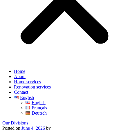
Home
About
Home services
Renovation services
Contact
English
English
Français
Deutsch
Our Divisions
Posted on
June 4, 2026
by