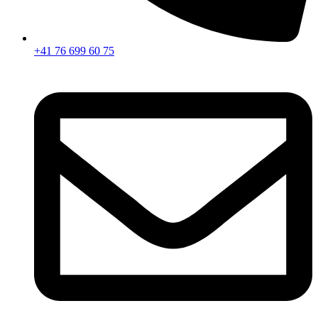
+41 76 699 60 75