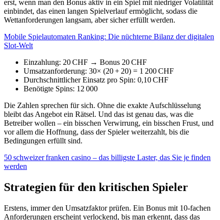
erst, wenn man den Bonus aktiv in ein Spiel mit niedriger Volatilität
einbindet, das einen langen Spielverlauf ermöglicht, sodass die
Wettanforderungen langsam, aber sicher erfüllt werden.
Mobile Spielautomaten Ranking: Die nüchterne Bilanz der digitalen
Slot-Welt
Einzahlung: 20 CHF → Bonus 20 CHF
Umsatzanforderung: 30× (20 + 20) = 1 200 CHF
Durchschnittlicher Einsatz pro Spin: 0,10 CHF
Benötigte Spins: 12 000
Die Zahlen sprechen für sich. Ohne die exakte Aufschlüsselung
bleibt das Angebot ein Rätsel. Und das ist genau das, was die
Betreiber wollen – ein bisschen Verwirrung, ein bisschen Frust, und
vor allem die Hoffnung, dass der Spieler weiterzahlt, bis die
Bedingungen erfüllt sind.
50 schweizer franken casino – das billigste Laster, das Sie je finden
werden
Strategien für den kritischen Spieler
Erstens, immer den Umsatzfaktor prüfen. Ein Bonus mit 10‑fachen
Anforderungen erscheint verlockend, bis man erkennt, dass das