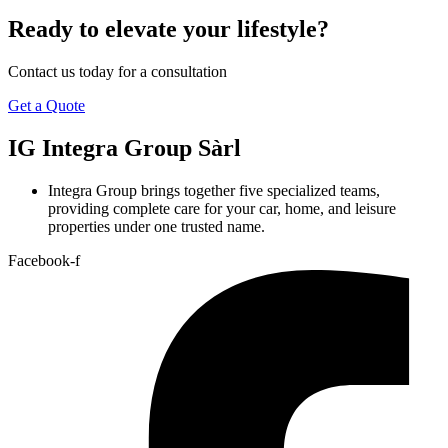
Ready to elevate your lifestyle?
Contact us today for a consultation
Get a Quote
IG
Integra Group Sàrl
Integra Group brings together five specialized teams,
providing complete care for your car, home, and leisure
properties under one trusted name.
Facebook-f