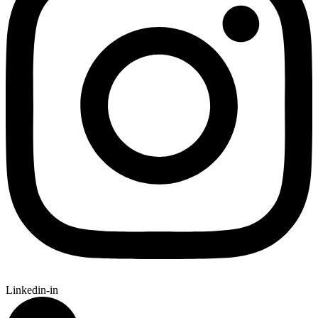
Linkedin-in