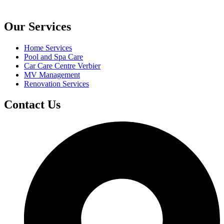
Our Services
Home Services
Pool and Spa Care
Car Care Centre Verbier
MV Management
Renovation Services
Contact Us