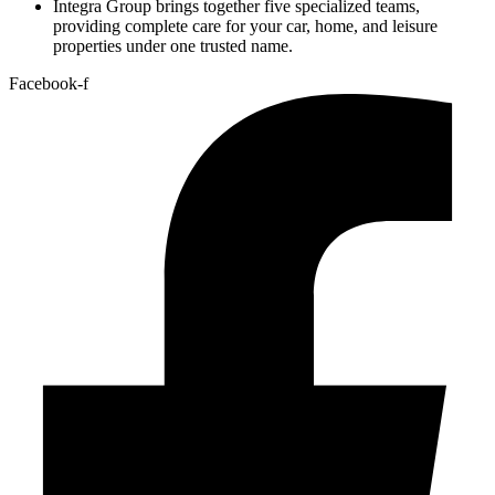
Integra Group brings together five specialized teams,
providing complete care for your car, home, and leisure
properties under one trusted name.
Facebook-f