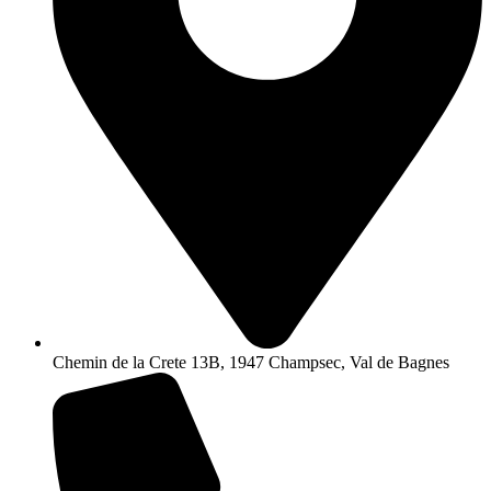
Chemin de la Crete 13B, 1947 Champsec, Val de Bagnes