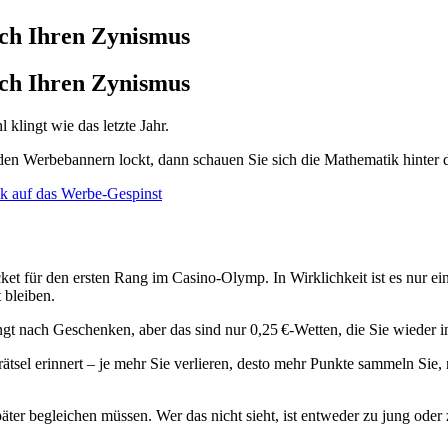
ich Ihren Zynismus
ich Ihren Zynismus
klingt wie das letzte Jahr.
en Werbebannern lockt, dann schauen Sie sich die Mathematik hinter d
k auf das Werbe‑Gespinst
cket für den ersten Rang im Casino‑Olymp. In Wirklichkeit ist es nur 
 bleiben.
ingt nach Geschenken, aber das sind nur 0,25 €‑Wetten, die Sie wiede
ätsel erinnert – je mehr Sie verlieren, desto mehr Punkte sammeln S
äter begleichen müssen. Wer das nicht sieht, ist entweder zu jung oder