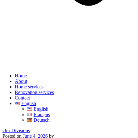
Home
About
Home services
Renovation services
Contact
English
English
Français
Deutsch
Our Divisions
Posted on
June 4, 2026
by