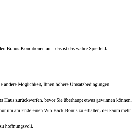
en Bonus‑Konditionen an – das ist das wahre Spielfeld.
eine andere Möglichkeit, Ihnen höhere Umsatzbedingungen
r ins Haus zurückwerfen, bevor Sie überhaupt etwas gewinnen können.
ie, nur um am Ende einen Win‑Back‑Bonus zu erhalten, der kaum mehr
 zu hoffnungsvoll.