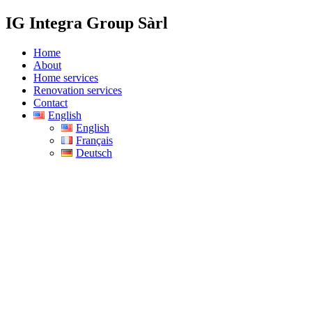
IG
Integra Group Sàrl
Home
About
Home services
Renovation services
Contact
English
English
Français
Deutsch