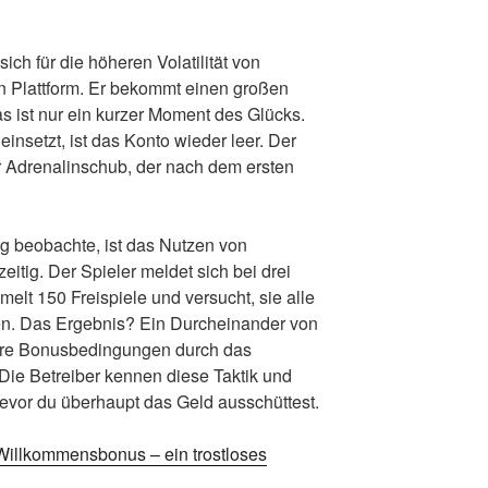
ich für die höheren Volatilität von
n Plattform. Er bekommt einen großen
s ist nur ein kurzer Moment des Glücks.
insetzt, ist das Konto wieder leer. Der
r Adrenalinschub, der nach dem ersten
fig beobachte, ist das Nutzen von
itig. Der Spieler meldet sich bei drei
lt 150 Freispiele und versucht, sie alle
en. Das Ergebnis? Ein Durcheinander von
ihre Bonusbedingungen durch das
Die Betreiber kennen diese Taktik und
bevor du überhaupt das Geld ausschüttest.
Willkommensbonus – ein trostloses