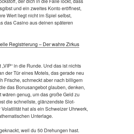
ockstoff, der dich in die Falle lockt, dass
sgibst und ein zweites Konto eröffnest,
e Wert liegt nicht im Spiel selbst,
das das Casino aus deinen späteren
elle Registrierung – Der wahre Zirkus
 „VIP“ in die Runde. Und das ist nichts
 an der Tür eines Motels, das gerade neu
ch Frische, schmeckt aber nach billigem
, die das Bonusangebot glauben, denken,
t wären genug, um das große Geld zu
lbst die schnellste, glänzendste Slot-
olatilität hat als ein Schweizer Uhrwerk,
mathematischen Unterlage.
 geknackt, weil du 50 Drehungen hast.