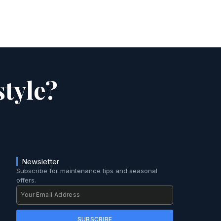
style?
Newsletter
Subscribe for maintenance tips and seasonal
offers.
SUBSCRIBE