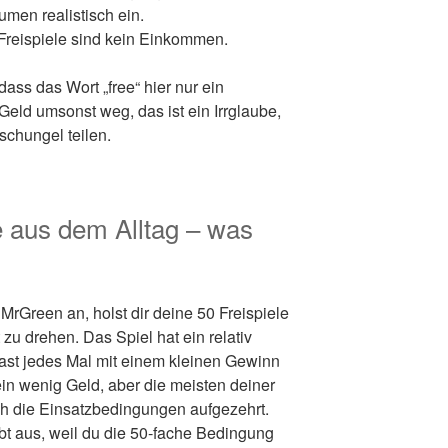
men realistisch ein.
reispiele sind kein Einkommen.
dass das Wort „free“ hier nur ein
 Geld umsonst weg, das ist ein Irrglaube,
schungel teilen.
e aus dem Alltag – was
i MrGreen an, holst dir deine 50 Freispiele
 zu drehen. Das Spiel hat ein relativ
 fast jedes Mal mit einem kleinen Gewinn
in wenig Geld, aber die meisten deiner
ch die Einsatzbedingungen aufgezehrt.
bt aus, weil du die 50‑fache Bedingung