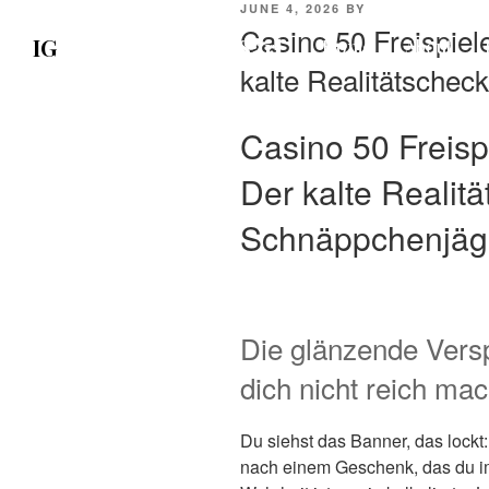
JUNE 4, 2026
BY
Casino 50 Freispiel
IG
Integra Group Sàrl
Home
About
kalte Realitätschec
Casino 50 Freisp
Der kalte Realitä
Schnäppchenjäg
Die glänzende Vers
dich nicht reich mac
Du siehst das Banner, das lockt:
nach einem Geschenk, das du im