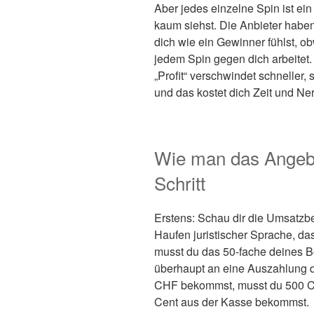
Aber jedes einzelne Spin ist ein
kaum siehst. Die Anbieter haben 
dich wie ein Gewinner fühlst, o
jedem Spin gegen dich arbeitet
„Profit“ verschwindet schneller,
und das kostet dich Zeit und Ne
Wie man das Angebot
Schritt
Erstens: Schau dir die Umsatzbe
Haufen juristischer Sprache, das
musst du das 50-fache deines 
überhaupt an eine Auszahlung 
CHF bekommst, musst du 500 CH
Cent aus der Kasse bekommst.