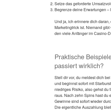
Setze das geforderte Umsatzvolu
Begrenze deine Erwartungen – F
Und ja, ich erinnere dich daran, 
Marketingtrick ist. Niemand gibt
den viele Anfänger im Casino‑D
Praktische Beispiel
passiert wirklich?
Stell dir vor, du meldest dich be
und beginnst sofort mit Starburst
niedriges Risiko, also gehst du
raus. Nach zehn Spins hast du e
Gewinne sind sofort wieder dur
Die eigentliche Auszahlung blei