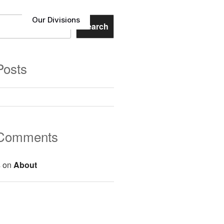
Our Divisions
glish
Search
Posts
 Comments
s
on
About