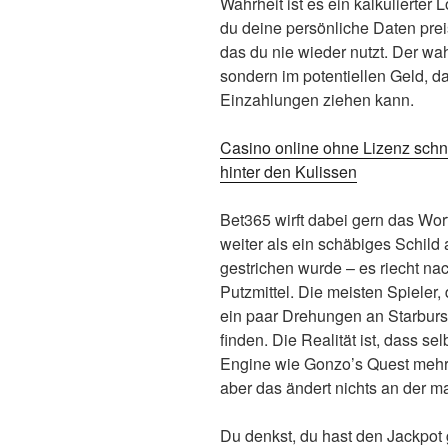
Wahrheit ist es ein kalkulierter L
du deine persönliche Daten prei
das du nie wieder nutzt. Der wahr
sondern im potentiellen Geld, 
Einzahlungen ziehen kann.
Casino online ohne Lizenz schn
hinter den Kulissen
Bet365 wirft dabei gern das Wort
weiter als ein schäbiges Schild
gestrichen wurde – es riecht na
Putzmittel. Die meisten Spieler
ein paar Drehungen an Starburs
finden. Die Realität ist, dass se
Engine wie Gonzo’s Quest mehr V
aber das ändert nichts an der 
Du denkst, du hast den Jackpot