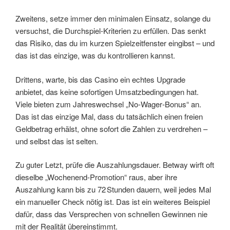
Zweitens, setze immer den minimalen Einsatz, solange du
versuchst, die Durchspiel‑Kriterien zu erfüllen. Das senkt
das Risiko, das du im kurzen Spielzeitfenster eingibst – und
das ist das einzige, was du kontrollieren kannst.
Drittens, warte, bis das Casino ein echtes Upgrade
anbietet, das keine sofortigen Umsatzbedingungen hat.
Viele bieten zum Jahreswechsel „No‑Wager‑Bonus“ an.
Das ist das einzige Mal, dass du tatsächlich einen freien
Geldbetrag erhälst, ohne sofort die Zahlen zu verdrehen –
und selbst das ist selten.
Zu guter Letzt, prüfe die Auszahlungsdauer. Betway wirft oft
dieselbe „Wochenend‑Promotion“ raus, aber ihre
Auszahlung kann bis zu 72 Stunden dauern, weil jedes Mal
ein manueller Check nötig ist. Das ist ein weiteres Beispiel
dafür, dass das Versprechen von schnellen Gewinnen nie
mit der Realität übereinstimmt.