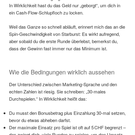
In Wirklichkeit hast du das Geld nur „geborgt“, um dich in
ein Cash‑Flow‑Schlupfloch zu locken.
Weil das Ganze so schnell abläuft, erinnert mich das an die
Spin‑Geschwindigkeit von Starburst: Es wirkt aufregend,
aber sobald du die erste Runde überlebst, bemerkst du,
dass der Gewinn fast immer nur das Minimum ist.
Wie die Bedingungen wirklich aussehen
Der Unterschied zwischen Marketing‑Sprache und den
echten Zahlen ist riesig. Sie schreiben: „30‑males
Durchspielen.“ In Wirklichkeit heißt das:
Du musst den Bonusbetrag plus Einzahlung 30‑mal setzen,
bevor du etwas abheben darfst.
Der maximale Einsatz pro Spiel ist oft auf 5 CHF begrenzt –
das zwingt dich, viele Runden zu spielen, um den Umsatz