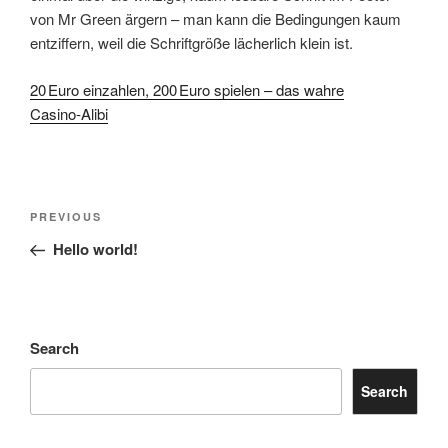
von Mr Green ärgern – man kann die Bedingungen kaum
entziffern, weil die Schriftgröße lächerlich klein ist.
20 Euro einzahlen, 200 Euro spielen – das wahre
Casino‑Alibi
PREVIOUS
Hello world!
Search
Search