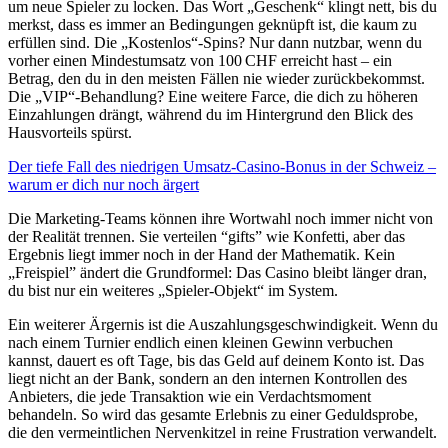
um neue Spieler zu locken. Das Wort „Geschenk“ klingt nett, bis du
merkst, dass es immer an Bedingungen geknüpft ist, die kaum zu
erfüllen sind. Die „Kostenlos“-Spins? Nur dann nutzbar, wenn du
vorher einen Mindestumsatz von 100 CHF erreicht hast – ein
Betrag, den du in den meisten Fällen nie wieder zurückbekommst.
Die „VIP“-Behandlung? Eine weitere Farce, die dich zu höheren
Einzahlungen drängt, während du im Hintergrund den Blick des
Hausvorteils spürst.
Der tiefe Fall des niedrigen Umsatz‑Casino‑Bonus in der Schweiz –
warum er dich nur noch ärgert
Die Marketing‑Teams können ihre Wortwahl noch immer nicht von
der Realität trennen. Sie verteilen “gifts” wie Konfetti, aber das
Ergebnis liegt immer noch in der Hand der Mathematik. Kein
„Freispiel” ändert die Grundformel: Das Casino bleibt länger dran,
du bist nur ein weiteres „Spieler‑Objekt“ im System.
Ein weiterer Ärgernis ist die Auszahlungsgeschwindigkeit. Wenn du
nach einem Turnier endlich einen kleinen Gewinn verbuchen
kannst, dauert es oft Tage, bis das Geld auf deinem Konto ist. Das
liegt nicht an der Bank, sondern an den internen Kontrollen des
Anbieters, die jede Transaktion wie ein Verdachtsmoment
behandeln. So wird das gesamte Erlebnis zu einer Geduldsprobe,
die den vermeintlichen Nervenkitzel in reine Frustration verwandelt.