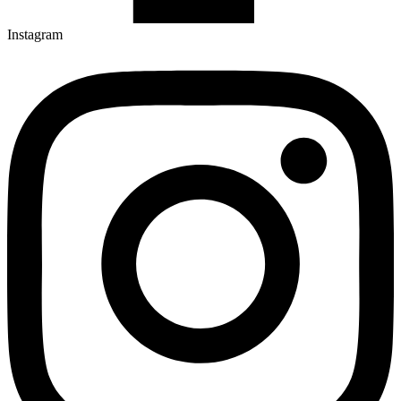
Instagram