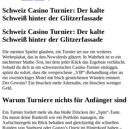
Schweiz Casino Turnier: Der kalte
Schweiß hinter der Glitzerfassade
Schweiz Casino Turnier: Der kalte
Schweiß hinter der Glitzerfassade
Die meisten Spieler glauben, ein Turnier sei nur ein weiteres
Werbeplakat, das in den Newsfeeds glitzert. In Wahrheit ist es ein
nüchterner Mathe‑Test, bei dem jeder Klick das Ergebnis verfälscht.
Sobald du dich in ein schweizerisches Casino‑Turnier einloggst,
spürst du sofort, dass die versprochene „VIP“-Behandlung eher an
ein zweistöckiges Motel mit frisch gestrichenen Wänden erinnert.
Der Gewinn? Ein bisschen mehr Adrenalin, ein bisschen weniger
Geld.
Warum Turniere nichts für Anfänger sind
Ein Turnier fordert mehr als das bloße Drücken der „Spin“-Taste.
Du musst deine Bankroll wie ein Portfolio managen, die
Aufsichtsregeln im Blick behalten und gleichzeitig die schnellen
Runden von Starburst oder Gonzo’s Quest im Hinterkopf haben –