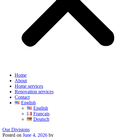
Home
About
Home services
Renovation services
Contact
English
English
Français
Deutsch
Our Divisions
Posted on
June 4, 2026
by