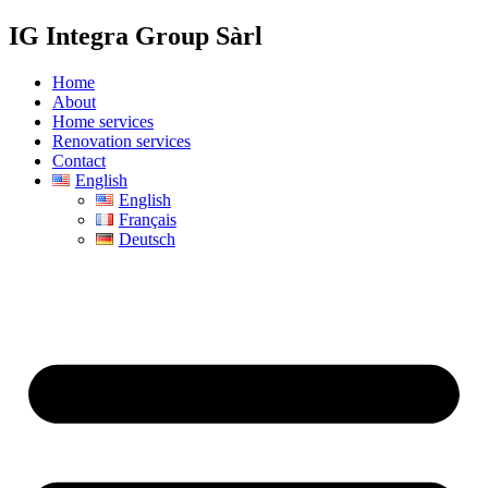
IG
Integra Group Sàrl
Home
About
Home services
Renovation services
Contact
English
English
Français
Deutsch