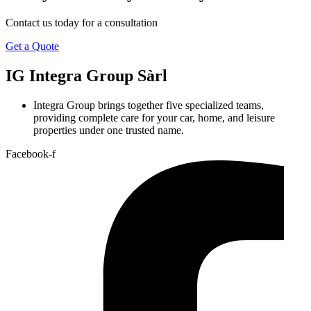
Contact us today for a consultation
Get a Quote
IG
Integra Group Sàrl
Integra Group brings together five specialized teams,
providing complete care for your car, home, and leisure
properties under one trusted name.
Facebook-f