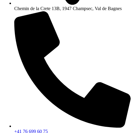
Chemin de la Crete 13B, 1947 Champsec, Val de Bagnes
+41 76 699 60 75